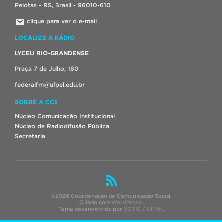
Pelotas - RS, Brasil - 96010-610
clique para ver o e-mail
LOCALIZE A RÁDIO
LYCEU RIO-GRANDENSE
Praça 7 de Julho, 180
federalfm@ufpel.edu.br
SOBRE A CCS
Núcleo Comunicação Institucional
Núcleo de Radiodifusão Pública
Secretaria
©2026 Coordenação de Comunicação Social.
Criado com
WordPress
.
Tema desenvolvido por
SGTIC / UFPel
.