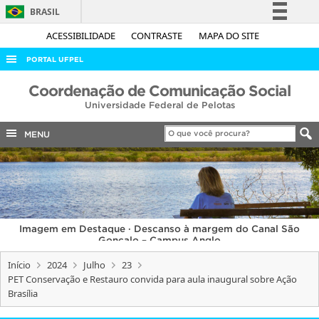
BRASIL
Simplifique!
ACESSIBILIDADE
CONTRASTE
MAPA DO SITE
Comunica BR
PORTAL UFPEL
Participe
ACESSO À INFORMAÇÃO
Coordenação de Comunicação Social
Acesso à informação
Universidade Federal de Pelotas
AUDITORIA
Legislação
COBALTO
MENU
Canais
CONCURSOS
EDITAIS
INTERNACIONAL
Imagem em Destaque · Descanso à margem do Canal São
OUVIDORIA
Gonçalo – Campus Anglo
PORTARIAS
Início
2024
Julho
23
PET Conservação e Restauro convida para aula inaugural sobre Ação
TELEFONES
Brasília