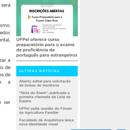
 será
ismo,
edor,
ntal,
UFPel oferece curso
preparatório para o exame
de proficiência de
português para estrangeiros
zar a
is de
ÚLTIMAS NOTÍCIAS
es de
 e a
Aberto edital para solicitação
de bolsas de monitoria
“Nota do Enem”: publicada a
primeira chamada da Lista de
m ser
Espera
UFPel sedia reunião do Fórum
da Agricultura Familiar
Faculdade de Arquitetura lança
nova identidade visual