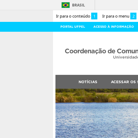
BRASIL
Ir para o conteúdo
1
Ir para o menu
2
PORTAL UFPEL
ACESSO À INFORMAÇÃO
Coordenação de Comuni
Universidad
NOTÍCIAS
ACESSAR OS 