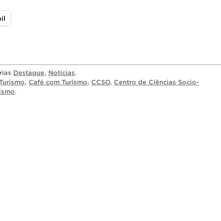
il
rias
Destaque
,
Notícias
.
Turismo
,
Café com Turismo
,
CCSO
,
Centro de Ciências Socio-
rismo
.