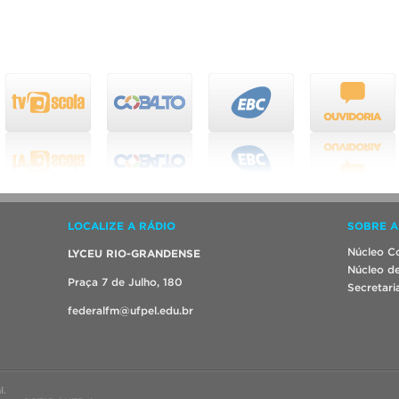
LOCALIZE A RÁDIO
SOBRE A
Núcleo Co
LYCEU RIO-GRANDENSE
Núcleo de
Praça 7 de Julho, 180
Secretari
federalfm@ufpel.edu.br
l.