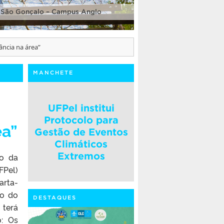
 São Gonçalo – Campus Anglo
ncia na área”
MANCHETE
UFPel institui
Protocolo para
ea”
Gestão de Eventos
Climáticos
Extremos
o da
FPel)
arta-
ão do
DESTAQUES
 terá
: Os