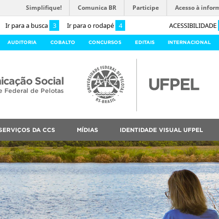
Simplifique!
Comunica BR
Participe
Acesso à infor
Ir para a busca
3
Ir para o rodapé
4
ACESSIBILIDADE
AUDITORIA
COBALTO
CONCURSOS
EDITAIS
INTERNACIONAL
cação Social
e Federal de Pelotas
SERVIÇOS DA CCS
MÍDIAS
IDENTIDADE VISUAL UFPEL