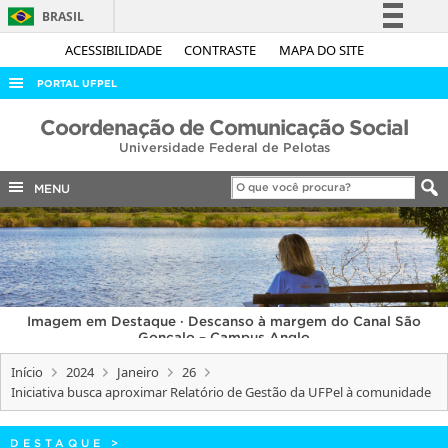
BRASIL
Simplifique!
ACESSIBILIDADE
CONTRASTE
MAPA DO SITE
Comunica BR
PORTAL UFPEL
Participe
ACESSO À INFORMAÇÃO
Coordenação de Comunicação Social
Acesso à informação
Universidade Federal de Pelotas
AUDITORIA
Legislação
COBALTO
MENU
Canais
CONCURSOS
EDITAIS
INTERNACIONAL
Imagem em Destaque · Descanso à margem do Canal São
OUVIDORIA
Gonçalo – Campus Anglo
PORTARIAS
Início
2024
Janeiro
26
Iniciativa busca aproximar Relatório de Gestão da UFPel à comunidade
TELEFONES
DESTAQUE
>