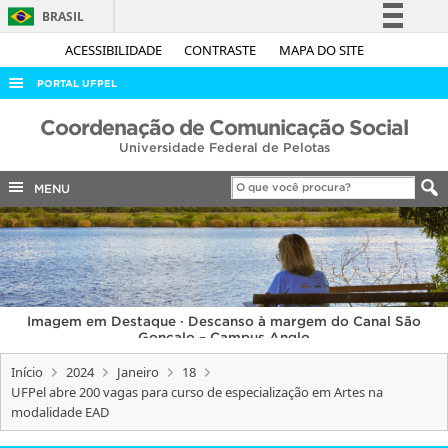
BRASIL
Simplifique!
ACESSIBILIDADE
CONTRASTE
MAPA DO SITE
Comunica BR
PORTAL UFPEL
Participe
ACESSO À INFORMAÇÃO
Coordenação de Comunicação Social
Acesso à informação
Universidade Federal de Pelotas
AUDITORIA
Legislação
COBALTO
MENU
Canais
CONCURSOS
EDITAIS
INTERNACIONAL
Imagem em Destaque · Descanso à margem do Canal São
OUVIDORIA
Gonçalo – Campus Anglo
PORTARIAS
Início
2024
Janeiro
18
UFPel abre 200 vagas para curso de especialização em Artes na
TELEFONES
modalidade EAD