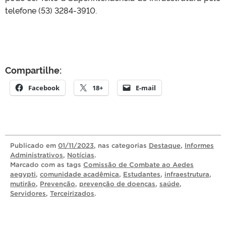
telefone (53) 3284-3910.
Compartilhe:
Facebook
18+
E-mail
Publicado
em
01/11/2023
, nas categorias
Destaque
,
Informes
Administrativos
,
Notícias
.
Marcado com as tags
Comissão de Combate ao Aedes
aegypti
,
comunidade acadêmica
,
Estudantes
,
infraestrutura
,
mutirão
,
Prevenção
,
prevenção de doenças
,
saúde
,
Servidores
,
Terceirizados
.