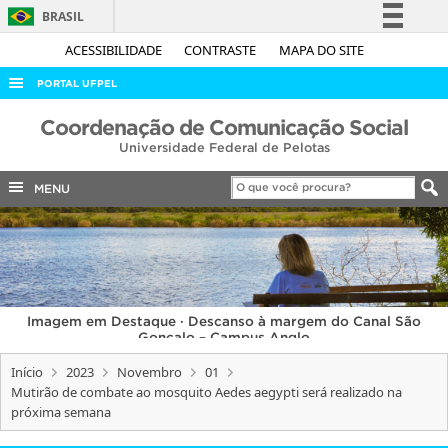
BRASIL
Simplifique!
ACESSIBILIDADE
CONTRASTE
MAPA DO SITE
Comunica BR
PORTAL UFPEL
Participe
ACESSO À INFORMAÇÃO
Coordenação de Comunicação Social
Acesso à informação
Universidade Federal de Pelotas
AUDITORIA
Legislação
COBALTO
MENU
Canais
CONCURSOS
EDITAIS
INTERNACIONAL
Imagem em Destaque · Descanso à margem do Canal São
OUVIDORIA
Gonçalo – Campus Anglo
PORTARIAS
Início
2023
Novembro
01
Mutirão de combate ao mosquito Aedes aegypti será realizado na
TELEFONES
próxima semana