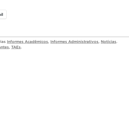
il
rias
Informes Acadêmicos
,
Informes Administrativos
,
Notícias
.
antes
,
TAEs
.