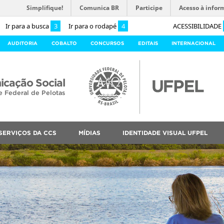
Simplifique!
Comunica BR
Participe
Acesso à infor
Ir para a busca
3
Ir para o rodapé
4
ACESSIBILIDADE
AUDITORIA
COBALTO
CONCURSOS
EDITAIS
INTERNACIONAL
cação Social
e Federal de Pelotas
SERVIÇOS DA CCS
MÍDIAS
IDENTIDADE VISUAL UFPEL