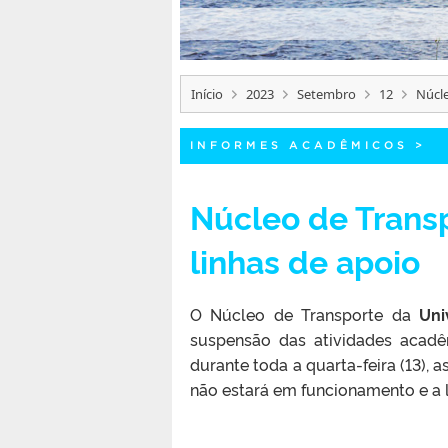
Início
2023
Setembro
12
Núcle
INFORMES ACADÊMICOS
>
Núcleo de Transp
linhas de apoio
O Núcleo de Transporte da
Uni
suspensão das atividades acadêm
durante toda a quarta-feira (13), 
não estará em funcionamento e a 