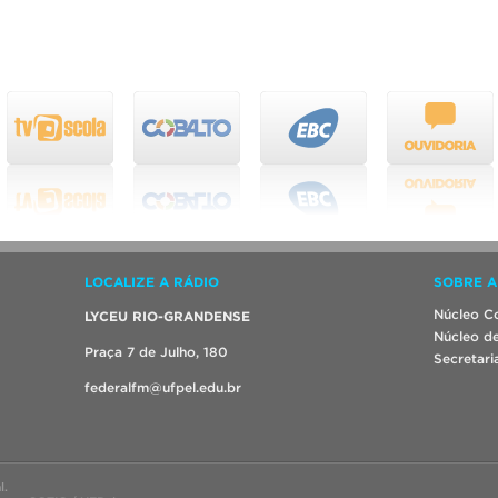
LOCALIZE A RÁDIO
SOBRE A
Núcleo Co
LYCEU RIO-GRANDENSE
Núcleo de
Praça 7 de Julho, 180
Secretari
federalfm@ufpel.edu.br
l.