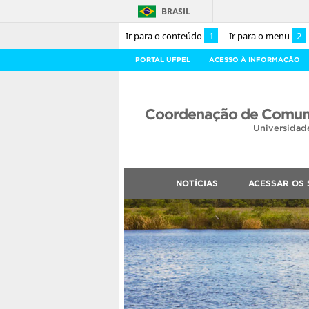
BRASIL
Ir para o conteúdo
1
Ir para o menu
2
PORTAL UFPEL
ACESSO À INFORMAÇÃO
Coordenação de Comuni
Universidad
NOTÍCIAS
ACESSAR OS 