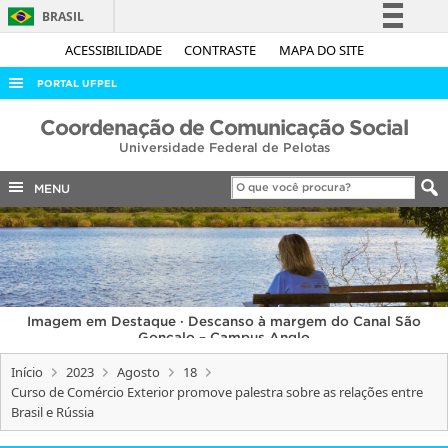
BRASIL
Simplifique!
ACESSIBILIDADE
CONTRASTE
MAPA DO SITE
Comunica BR
PORTAL UFPEL
Participe
ACESSO À INFORMAÇÃO
Coordenação de Comunicação Social
Acesso à informação
Universidade Federal de Pelotas
AUDITORIA
Legislação
COBALTO
MENU
Canais
CONCURSOS
EDITAIS
INTERNACIONAL
Imagem em Destaque · Descanso à margem do Canal São
OUVIDORIA
Gonçalo – Campus Anglo
PORTARIAS
Início
2023
Agosto
18
Curso de Comércio Exterior promove palestra sobre as relações entre
TELEFONES
Brasil e Rússia