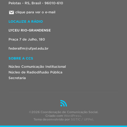
Pelotas - RS, Brasil - 96010-610
clique para ver o e-mail
LOCALIZE A RÁDIO
LYCEU RIO-GRANDENSE
Praça 7 de Julho, 180
federalfm@ufpel.edu.br
SOBRE A CCS
Núcleo Comunicação Institucional
Núcleo de Radiodifusão Pública
Secretaria
©2026 Coordenação de Comunicação Social.
Criado com
WordPress
.
Tema desenvolvido por
SGTIC / UFPel
.