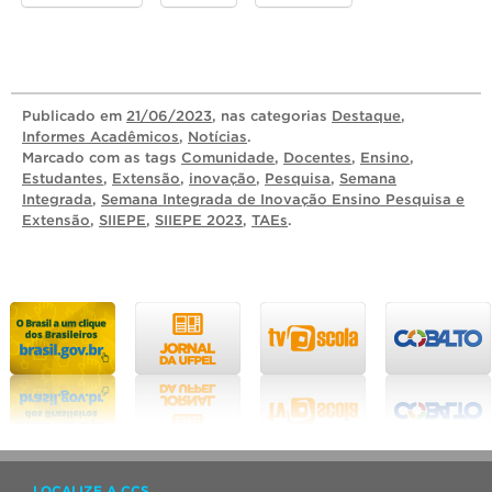
Publicado
em
21/06/2023
, nas categorias
Destaque
,
Informes Acadêmicos
,
Notícias
.
Marcado com as tags
Comunidade
,
Docentes
,
Ensino
,
Estudantes
,
Extensão
,
inovação
,
Pesquisa
,
Semana
Integrada
,
Semana Integrada de Inovação Ensino Pesquisa e
Extensão
,
SIIEPE
,
SIIEPE 2023
,
TAEs
.
LOCALIZE A CCS