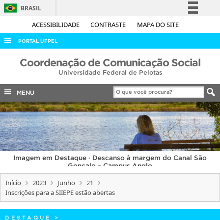
BRASIL
Simplifique!
ACESSIBILIDADE
CONTRASTE
MAPA DO SITE
Comunica BR
PORTAL UFPEL
Participe
ACESSO À INFORMAÇÃO
Coordenação de Comunicação Social
Acesso à informação
Universidade Federal de Pelotas
AUDITORIA
Legislação
COBALTO
MENU
Canais
CONCURSOS
EDITAIS
INTERNACIONAL
Imagem em Destaque · Descanso à margem do Canal São
OUVIDORIA
Gonçalo – Campus Anglo
PORTARIAS
Início
2023
Junho
21
Inscrições para a SIIEPE estão abertas
TELEFONES
DESTAQUE
>