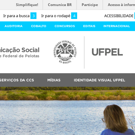
Simplifique!
Comunica BR
Participe
Acesso à infor
Ir para a busca
3
Ir para o rodapé
4
ACESSIBILIDADE
AUDITORIA
COBALTO
CONCURSOS
EDITAIS
INTERNACIONAL
cação Social
e Federal de Pelotas
SERVIÇOS DA CCS
MÍDIAS
IDENTIDADE VISUAL UFPEL