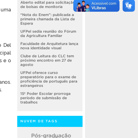
Aberto edital para solicitação
de bolsas de monitoria
a uma
“Nota do Enem”: publicada a
primeira chamada da Lista de
Espera
UFPel sedia reunião do Fórum
da Agricultura Familiar
o Del
Faculdade de Arquitetura lança
nova identidade visual
cipal
Clube de Leitura do CLC tem
s e o
próximo encontro em 27 de
agosto
UFPel oferece curso
preparatório para o exame de
anos.
proficiência de português para
estrangeiros
.
15º Poder Escolar prorroga
período de submissão de
trabalhos
NUVEM DE TAGS