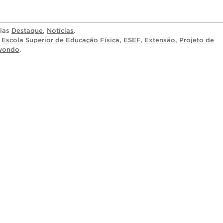
rias
Destaque
,
Notícias
.
,
Escola Superior de Educação Física
,
ESEF
,
Extensão
,
Projeto de
wondo
.