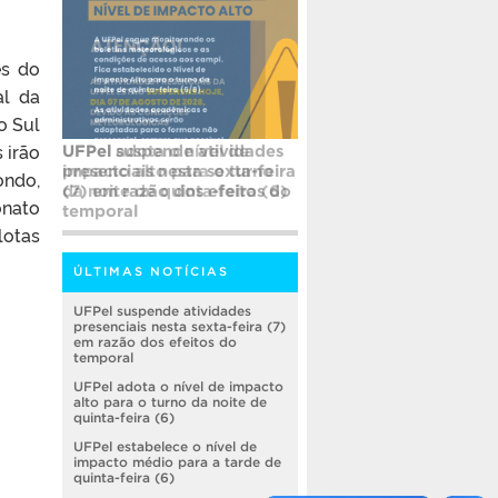
es do
al da
o Sul
 irão
UFPel adota o nível de
impacto alto para o turno
ondo,
da noite de quinta-feira (6)
onato
lotas
ÚLTIMAS NOTÍCIAS
UFPel suspende atividades
presenciais nesta sexta-feira (7)
em razão dos efeitos do
temporal
UFPel adota o nível de impacto
alto para o turno da noite de
quinta-feira (6)
UFPel estabelece o nível de
impacto médio para a tarde de
quinta-feira (6)