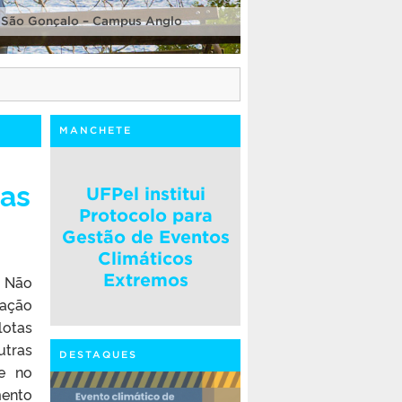
 São Gonçalo – Campus Anglo
MANCHETE
gas
UFPel institui
Protocolo para
Gestão de Eventos
Climáticos
Extremos
 Não
cação
lotas
tras
DESTAQUES
ue no
mento