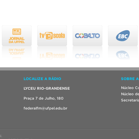
LOCALIZE A RÁDIO
SOBRE A
Núcleo Co
LYCEU RIO-GRANDENSE
Núcleo de
Praça 7 de Julho, 180
Secretari
federalfm@ufpel.edu.br
l.