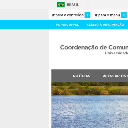
BRASIL
Ir para o conteúdo
1
Ir para o menu
2
PORTAL UFPEL
ACESSO À INFORMAÇÃO
Coordenação de Comuni
Universidad
NOTÍCIAS
ACESSAR OS 