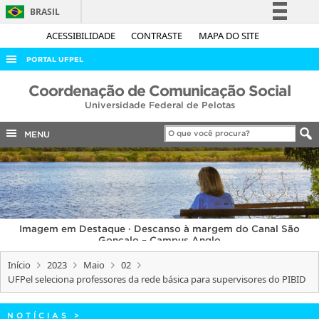
BRASIL
Simplifique!
ACESSIBILIDADE
CONTRASTE
MAPA DO SITE
Comunica BR
PORTAL UFPEL
Participe
ACESSO À INFORMAÇÃO
Coordenação de Comunicação Social
Acesso à informação
Universidade Federal de Pelotas
AUDITORIA
Legislação
COBALTO
MENU
Canais
CONCURSOS
EDITAIS
INTERNACIONAL
Imagem em Destaque · Descanso à margem do Canal São
OUVIDORIA
Gonçalo – Campus Anglo
PORTARIAS
Início
2023
Maio
02
UFPel seleciona professores da rede básica para supervisores do PIBID
TELEFONES
NOTÍCIAS
>