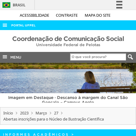
BRASIL
Simplifique!
ACESSIBILIDADE
CONTRASTE
MAPA DO SITE
Comunica BR
PORTAL UFPEL
Participe
ACESSO À INFORMAÇÃO
Coordenação de Comunicação Social
Acesso à informação
Universidade Federal de Pelotas
AUDITORIA
Legislação
COBALTO
MENU
Canais
CONCURSOS
EDITAIS
INTERNACIONAL
Imagem em Destaque · Descanso à margem do Canal São
OUVIDORIA
Gonçalo – Campus Anglo
PORTARIAS
Início
2023
Março
27
Abertas inscrições para o Núcleo de Ilustração Científica
TELEFONES
INFORMES ACADÊMICOS
>