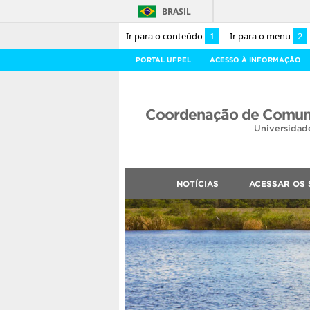
BRASIL
Ir para o conteúdo
1
Ir para o menu
2
PORTAL UFPEL
ACESSO À INFORMAÇÃO
Coordenação de Comuni
Universidad
NOTÍCIAS
ACESSAR OS 