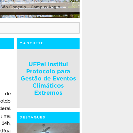
 São Gonçalo – Campus Anglo
MANCHETE
UFPel institui
Protocolo para
Gestão de Eventos
Climáticos
Extremos
a de
poldo
deral
e uma
DESTAQUES
s 14h
,
 (Rua