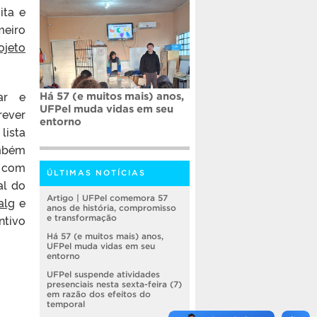
ita e
meiro
ojeto
ar e
Há 57 (e muitos mais) anos,
UFPel muda vidas em seu
rever
entorno
lista
mbém
a com
ÚLTIMAS NOTÍCIAS
al do
Artigo | UFPel comemora 57
alg
e
anos de história, compromisso
ntivo
e transformação
Há 57 (e muitos mais) anos,
UFPel muda vidas em seu
entorno
UFPel suspende atividades
presenciais nesta sexta-feira (7)
em razão dos efeitos do
temporal