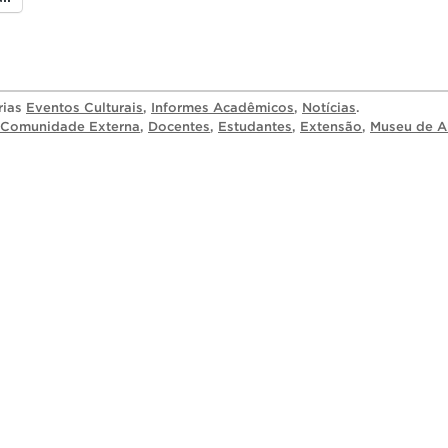
rias
Eventos Culturais
,
Informes Acadêmicos
,
Notícias
.
Comunidade Externa
,
Docentes
,
Estudantes
,
Extensão
,
Museu de A