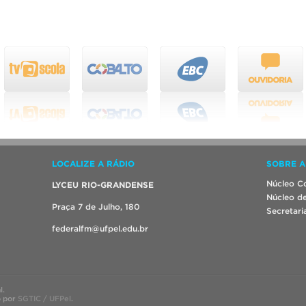
LOCALIZE A RÁDIO
SOBRE A
Núcleo Co
LYCEU RIO-GRANDENSE
Núcleo de
Praça 7 de Julho, 180
Secretari
federalfm@ufpel.edu.br
l.
o por
SGTIC / UFPel
.