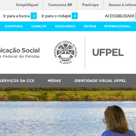
Simplifique!
Comunica BR
Participe
Acesso à infor
Ir para a busca
3
Ir para o rodapé
4
ACESSIBILIDADE
AUDITORIA
COBALTO
CONCURSOS
EDITAIS
INTERNACIONAL
cação Social
e Federal de Pelotas
SERVIÇOS DA CCS
MÍDIAS
IDENTIDADE VISUAL UFPEL