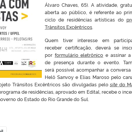
Álvaro Chaves, 65). A atividade, gratu
aberta ao público, é referente ao pri
ciclo de residências artísticas do
pr
Trânsitos Excêntricos
.
Quem tiver interesse em particip
receber certificação, deverá se insc
por
formulário eletrônico
e assinar a 
de presença durante o evento. Ta
será possível acompanhar a convers
Helô Sanvoy e Elias Maroso pelo can
ojeto Trânsitos Excêntricos são divulgadas pelo
site
do M
programa de residências, aprovado em Edital, recebe o ince
Governo do Estado do Rio Grande do Sul.
il