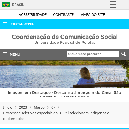
BRASIL
Simplifique!
ACESSIBILIDADE
CONTRASTE
MAPA DO SITE
Comunica BR
PORTAL UFPEL
Participe
ACESSO À INFORMAÇÃO
Coordenação de Comunicação Social
Acesso à informação
Universidade Federal de Pelotas
AUDITORIA
Legislação
COBALTO
MENU
Canais
CONCURSOS
EDITAIS
INTERNACIONAL
Imagem em Destaque · Descanso à margem do Canal São
OUVIDORIA
Gonçalo – Campus Anglo
PORTARIAS
Início
2023
Março
07
Processos seletivos especiais da UFPel selecionam indígenas e
TELEFONES
quilombolas