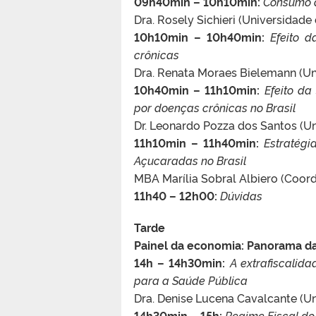
09h40min – 10h10min:
Consumo d
Dra. Rosely Sichieri (Universidade
10h10min – 10h40min:
Efeito 
crônicas
Dra. Renata Moraes Bielemann (Un
10h40min – 11h10min:
Efeito d
por doenças crônicas no Brasil
Dr. Leonardo Pozza dos Santos (Un
11h10min – 11h40min:
Estratég
Açucaradas no Brasil
MBA Marília Sobral Albiero (Coo
11h40 – 12h00:
Dúvidas
Tarde
Painel da economia: Panorama da
14h – 14h30min:
A extrafiscalid
para a Saúde Pública
Dra. Denise Lucena Cavalcante (U
14h30min – 15h:
Regime Fiscal do