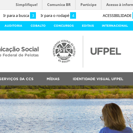
Simplifique!
Comunica BR
Participe
Acesso à infor
Ir para a busca
3
Ir para o rodapé
4
ACESSIBILIDADE
AUDITORIA
COBALTO
CONCURSOS
EDITAIS
INTERNACIONAL
cação Social
e Federal de Pelotas
SERVIÇOS DA CCS
MÍDIAS
IDENTIDADE VISUAL UFPEL