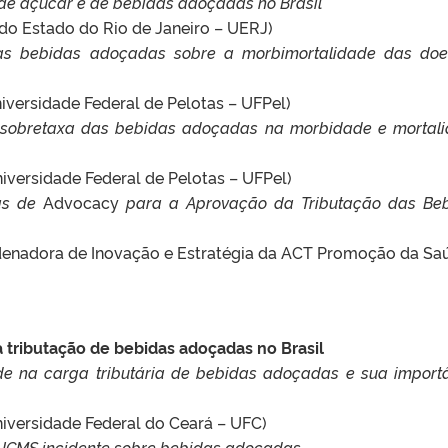
e açúcar e de bebidas adoçadas no Brasil
 do Estado do Rio de Janeiro – UERJ)
das bebidas adoçadas sobre a morbimortalidade das do
iversidade Federal de Pelotas – UFPel)
a sobretaxa das bebidas adoçadas na morbidade e mortal
iversidade Federal de Pelotas – UFPel)
ias de
Advocacy
para a Aprovação da Tributação das Be
rdenadora de Inovação e Estratégia da ACT Promoção da Sa
 tributação de bebidas adoçadas no Brasil
ade na carga tributária de bebidas adoçadas e sua import
niversidade Federal do Ceará – UFC)
 ICMS incidente sobre bebidas adoçadas