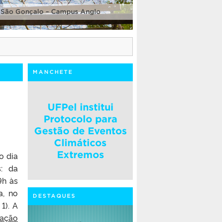
 São Gonçalo – Campus Anglo
MANCHETE
:
UFPel institui
Protocolo para
Gestão de Eventos
Climáticos
Extremos
o dia
: da
9h às
a, no
DESTAQUES
1). A
xação