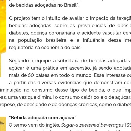
de bebidas adoçadas no Brasil”
.
O projeto tem o intuito de avaliar o impacto da taxaç
bebidas adoçadas sobre as prevalências de obesi
diabetes, doença coronariana e acidente vascular cer
na população brasileira e a influência dessa m
regulatória na economia do país.
Segundo a equipe, a sobretaxa de bebidas adoçada
açúcar é uma prática em ascensão, já sendo adota
mais de 50 países em todo o mundo. Esse interesse o
a partir das diversas evidências que demonstram c
diminuição no consumo desse tipo de bebida, o que im
s, uma vez que diminui o consumo calórico e o de açúcar. 
brepeso, de obesidade e de doenças crônicas, como o diabet
“Bebida adoçada com açúcar”
O termo vem do inglês,
Sugar-sweetened beverages
(SS