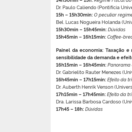
Dr. Paulo Caliendo (Pontifícia Un
15h – 15h30min:
O peculiar regime
Bel. Lucas Nogueira Holanda (Uni
15h30min – 15h45min:
Dúvidas
15h45min – 16h15min:
Coffee-bre
Painel da economia: Taxação e 
sensibilidade da demanda e efe
16h15min – 16h45min:
Panorama d
Dr. Gabrielito Rauter Menezes (Un
16h45min – 17h15min:
Efeito da 
Dr. Auberth Henrik Venson (Univer
17h15min – 17h45min:
Efeito da 
Dra. Larissa Barbosa Cardoso (Uni
17h45 – 18h:
Dúvidas