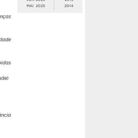
MAI
2025
2014
enças
idade
bidas
úde)
ância