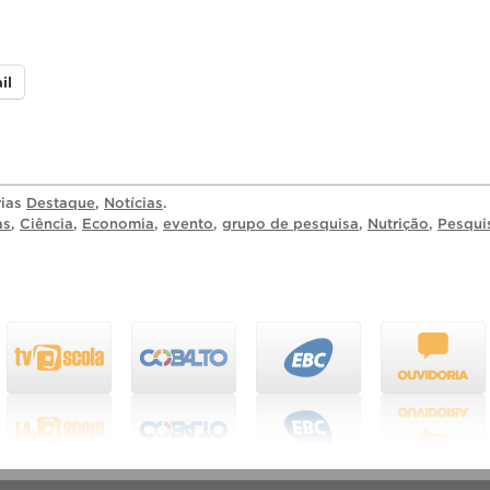
il
rias
Destaque
,
Notícias
.
as
,
Ciência
,
Economia
,
evento
,
grupo de pesquisa
,
Nutrição
,
Pesqui