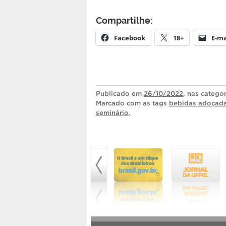
Compartilhe:
Facebook
18+
E-ma
Publicado
em
26/10/2022
, nas catego
Marcado com as tags
bebidas adoçad
seminário
.