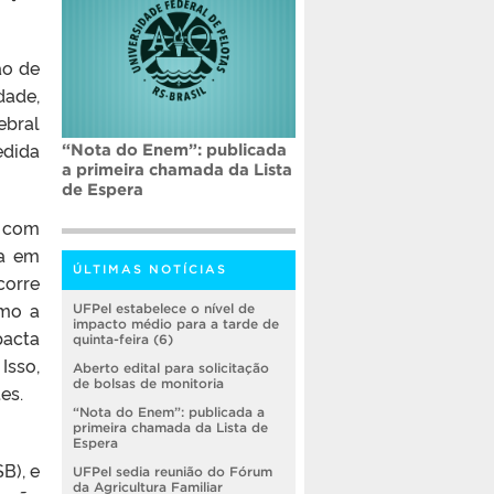
ão de
dade,
ebral
edida
“Nota do Enem”: publicada
a primeira chamada da Lista
de Espera
s com
da em
ÚLTIMAS NOTÍCIAS
corre
omo a
UFPel estabelece o nível de
impacto médio para a tarde de
pacta
quinta-feira (6)
Isso,
Aberto edital para solicitação
de bolsas de monitoria
es.
“Nota do Enem”: publicada a
primeira chamada da Lista de
Espera
B), e
UFPel sedia reunião do Fórum
da Agricultura Familiar