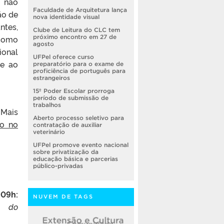
 não
Faculdade de Arquitetura lança
ão de
nova identidade visual
ntes,
Clube de Leitura do CLC tem
 como
próximo encontro em 27 de
agosto
ional
UFPel oferece curso
 e ao
preparatório para o exame de
proficiência de português para
estrangeiros
15º Poder Escolar prorroga
período de submissão de
trabalhos
 Mais
Aberto processo seletivo para
to no
contratação de auxiliar
veterinário
UFPel promove evento nacional
sobre privatização da
educação básica e parcerias
público-privadas
09h:
NUVEM DE TAGS
o do