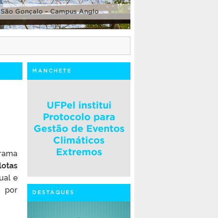
 São Gonçalo – Campus Anglo
MANCHETE
UFPel institui
Protocolo para
Gestão de Eventos
Climáticos
Extremos
grama
lotas
ual e
, por
DESTAQUES