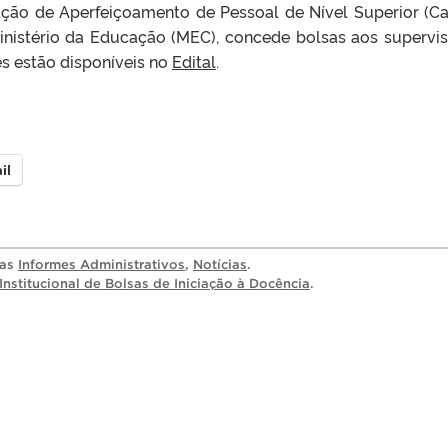
ação de Aperfeiçoamento de Pessoal de Nível Superior (Ca
inistério da Educação (MEC), concede bolsas aos supervis
s estão disponíveis no
Edital
.
il
ias
Informes Administrativos
,
Notícias
.
nstitucional de Bolsas de Iniciação à Docência
.