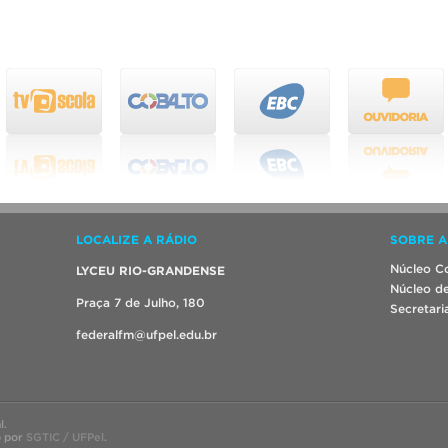
LOCALIZE A RÁDIO
SOBRE A
Núcleo Co
LYCEU RIO-GRANDENSE
Núcleo de
Praça 7 de Julho, 180
Secretari
federalfm@ufpel.edu.br
l.
o por
SGTIC / UFPel
.