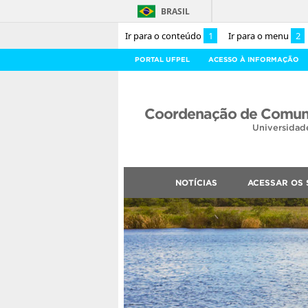
BRASIL
Ir para o conteúdo
1
Ir para o menu
2
PORTAL UFPEL
ACESSO À INFORMAÇÃO
Coordenação de Comuni
Universidad
NOTÍCIAS
ACESSAR OS 