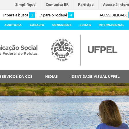
Simplifique!
Comunica BR
Participe
Acesso à infor
Ir para a busca
3
Ir para o rodapé
4
ACESSIBILIDADE
AUDITORIA
COBALTO
CONCURSOS
EDITAIS
INTERNACIONAL
cação Social
e Federal de Pelotas
SERVIÇOS DA CCS
MÍDIAS
IDENTIDADE VISUAL UFPEL