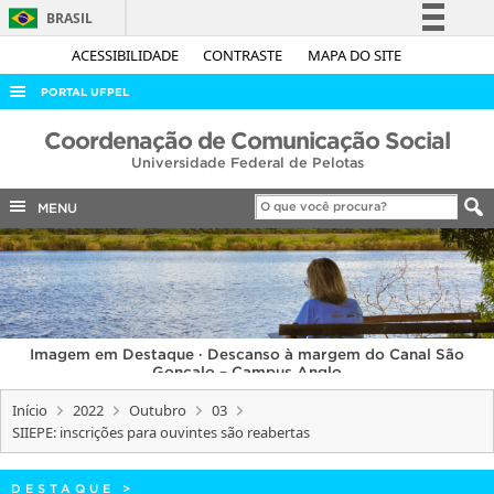
BRASIL
Simplifique!
ACESSIBILIDADE
CONTRASTE
MAPA DO SITE
Comunica BR
PORTAL UFPEL
Participe
ACESSO À INFORMAÇÃO
Coordenação de Comunicação Social
Acesso à informação
Universidade Federal de Pelotas
AUDITORIA
Legislação
COBALTO
MENU
Canais
CONCURSOS
EDITAIS
INTERNACIONAL
Imagem em Destaque · Descanso à margem do Canal São
OUVIDORIA
Gonçalo – Campus Anglo
PORTARIAS
Início
2022
Outubro
03
SIIEPE: inscrições para ouvintes são reabertas
TELEFONES
DESTAQUE
>