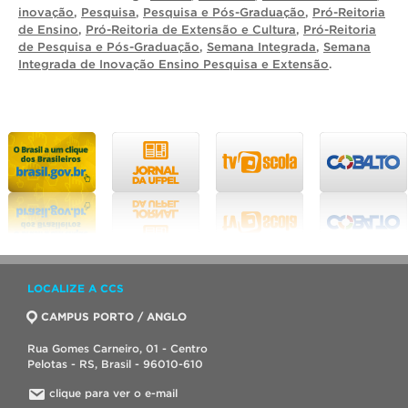
inovação
,
Pesquisa
,
Pesquisa e Pós-Graduação
,
Pró-Reitoria
de Ensino
,
Pró-Reitoria de Extensão e Cultura
,
Pró-Reitoria
de Pesquisa e Pós-Graduação
,
Semana Integrada
,
Semana
Integrada de Inovação Ensino Pesquisa e Extensão
.
LOCALIZE A CCS
CAMPUS PORTO / ANGLO
Rua Gomes Carneiro, 01 - Centro
Pelotas - RS, Brasil - 96010-610
clique para ver o e-mail