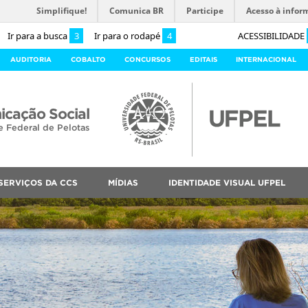
Simplifique!
Comunica BR
Participe
Acesso à infor
Ir para a busca
3
Ir para o rodapé
4
ACESSIBILIDADE
AUDITORIA
COBALTO
CONCURSOS
EDITAIS
INTERNACIONAL
cação Social
e Federal de Pelotas
SERVIÇOS DA CCS
MÍDIAS
IDENTIDADE VISUAL UFPEL