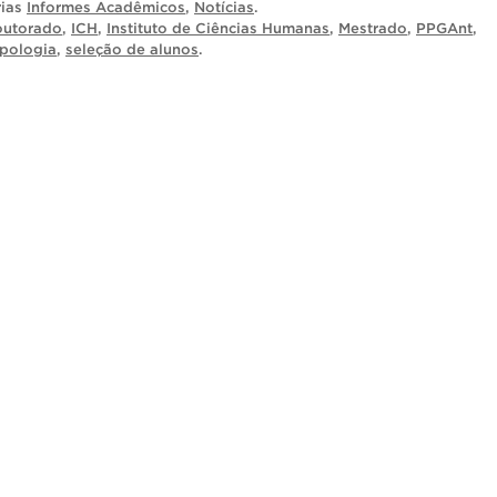
rias
Informes Acadêmicos
,
Notícias
.
utorado
,
ICH
,
Instituto de Ciências Humanas
,
Mestrado
,
PPGAnt
,
pologia
,
seleção de alunos
.