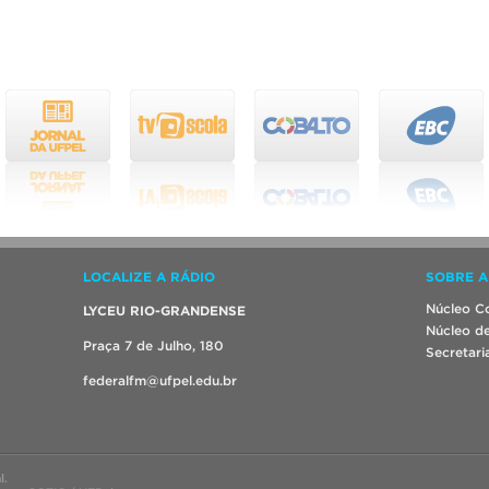
LOCALIZE A RÁDIO
SOBRE A
Núcleo Co
LYCEU RIO-GRANDENSE
Núcleo de
Praça 7 de Julho, 180
Secretari
federalfm@ufpel.edu.br
l.