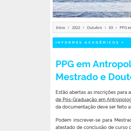
Início
2022
Outubro
03
PPG em
INFORMES ACADÊMICOS
>
PPG em Antropol
Mestrado e Dout
Estão abertas as inscrições para
de Pós-Graduação em Antropolo
da documentação deve ser feito at
Podem inscrever-se para Mestra
atestado de conclusão de curso d