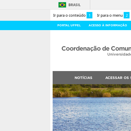
BRASIL
Ir para o conteúdo
1
Ir para o menu
2
PORTAL UFPEL
ACESSO À INFORMAÇÃO
Coordenação de Comuni
Universidad
NOTÍCIAS
ACESSAR OS 