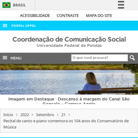
BRASIL
Simplifique!
ACESSIBILIDADE
CONTRASTE
MAPA DO SITE
Comunica BR
PORTAL UFPEL
Participe
ACESSO À INFORMAÇÃO
Coordenação de Comunicação Social
Acesso à informação
Universidade Federal de Pelotas
AUDITORIA
Legislação
COBALTO
MENU
Canais
CONCURSOS
EDITAIS
INTERNACIONAL
Imagem em Destaque · Descanso à margem do Canal São
OUVIDORIA
Gonçalo – Campus Anglo
PORTARIAS
Início
2022
Setembro
21
Recital de canto e piano comemora os 104 anos do Conservatório de
TELEFONES
Música