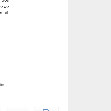
to do
il:
lês
,