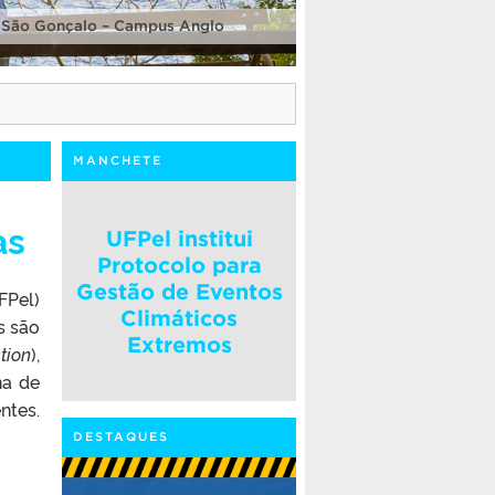
 São Gonçalo – Campus Anglo
MANCHETE
as
UFPel institui
Protocolo para
Gestão de Eventos
FPel)
Climáticos
s são
Extremos
tion
),
na de
ntes.
DESTAQUES