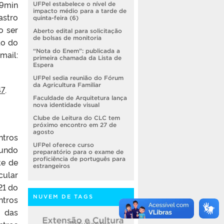
59min
UFPel estabelece o nível de
impacto médio para a tarde de
dastro
quinta-feira (6)
o ser
Aberto edital para solicitação
de bolsas de monitoria
to do
“Nota do Enem”: publicada a
il:
primeira chamada da Lista de
Espera
UFPel sedia reunião do Fórum
da Agricultura Familiar
47
.
Faculdade de Arquitetura lança
nova identidade visual
Clube de Leitura do CLC tem
próximo encontro em 27 de
agosto
ntros
UFPel oferece curso
gundo
preparatório para o exame de
proficiência de português para
te de
estrangeiros
cular
21 do
NUVEM DE TAGS
ntros
r das