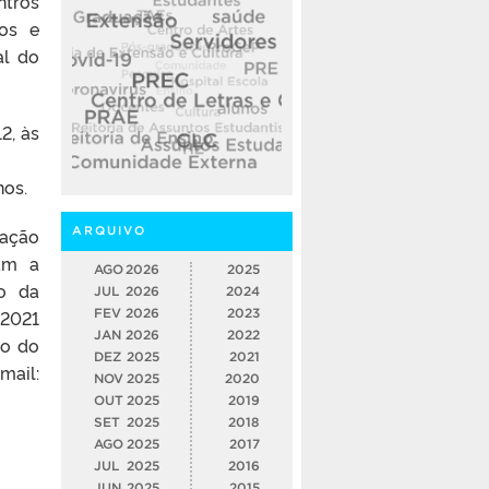
ntros
dos e
al do
2, às
nos.
uação
ARQUIVO
ram a
AGO
2026
2025
o da
JUL
2026
2024
 2021
FEV
2026
2023
JAN
2026
2022
io do
DEZ
2025
2021
ail:
NOV
2025
2020
OUT
2025
2019
SET
2025
2018
AGO
2025
2017
JUL
2025
2016
JUN
2025
2015