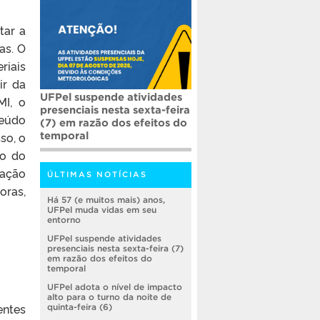
tar a
as. O
riais
ir da
UFPel suspende atividades
MI, o
presenciais nesta sexta-feira
teúdo
(7) em razão dos efeitos do
so, o
temporal
do do
iação
ÚLTIMAS NOTÍCIAS
oras,
Há 57 (e muitos mais) anos,
UFPel muda vidas em seu
entorno
UFPel suspende atividades
presenciais nesta sexta-feira (7)
em razão dos efeitos do
temporal
UFPel adota o nível de impacto
alto para o turno da noite de
entes
quinta-feira (6)