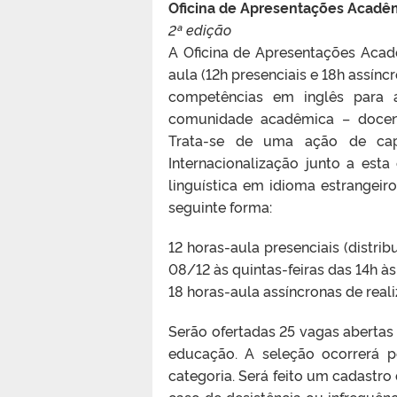
Oficina de Apresentações Acadê
2ª edição
A Oficina de Apresentações Acad
aula (12h presenciais e 18h assín
competências em inglês para a
comunidade acadêmica – docente
Trata-se de uma ação de cap
Internacionalização junto a est
linguística em idioma estrangeiro
seguinte forma:
12 horas-aula presenciais (distri
08/12 às quintas-feiras das 14h à
18 horas-aula assíncronas de real
Serão ofertadas 25 vagas abertas 
educação. A seleção ocorrerá p
categoria. Será feito um cadastro
caso de desistência ou infrequênc