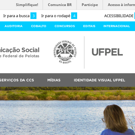
Simplifique!
Comunica BR
Participe
Acesso à infor
Ir para a busca
3
Ir para o rodapé
4
ACESSIBILIDADE
AUDITORIA
COBALTO
CONCURSOS
EDITAIS
INTERNACIONAL
cação Social
e Federal de Pelotas
SERVIÇOS DA CCS
MÍDIAS
IDENTIDADE VISUAL UFPEL