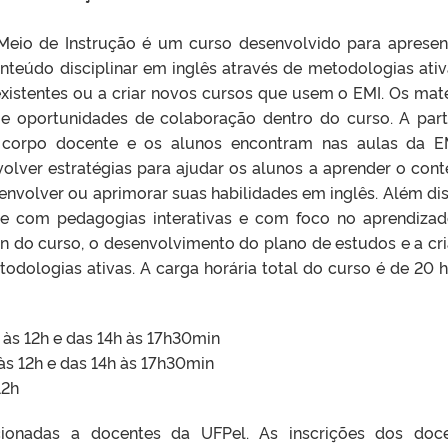
eio de Instrução é um curso desenvolvido para apresen
onteúdo disciplinar em inglês através de metodologias ativ
xistentes ou a criar novos cursos que usem o EMI. Os mate
s e oportunidades de colaboração dentro do curso. A part
o corpo docente e os alunos encontram nas aulas da E
volver estratégias para ajudar os alunos a aprender o con
nvolver ou aprimorar suas habilidades em inglês. Além dis
ade com pedagogias interativas e com foco no aprendiza
gn do curso, o desenvolvimento do plano de estudos e a cr
odologias ativas. A carga horária total do curso é de 20 h
 às 12h e das 14h às 17h30min
às 12h e das 14h às 17h30min
12h
cionadas a docentes da UFPel. As inscrições dos doc