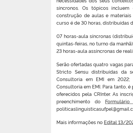
necessidades dos seus contextos
síncronos. Os tópicos incluem
construção de aulas e materiais
curso é de 30 horas, distribuídas 
07 horas-aula síncronas (distribu
quintas-feiras, no turno da manhã)
23 horas-aula assíncronas de real
Serão ofertadas quatro vagas pa
Stricto Sensu distribuídas da
Consultoria em EMI em 2022; 
Consultoria em EMI. Para tanto, é
oferecidos pela CRInter. As insc
preenchimento do
Formulário
politicaslinguisticasufpel@gmail.
Mais informações no
Edital 13/20