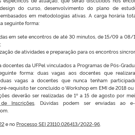
 específicos de atuação, que serão discutidos nos enco
 design do curso, desenvolvimento do plano de estu
 embasados em metodologias ativas. A carga horária tot
da seguinte forma:
ídas em sete encontros de até 30 minutos, de 15/09 a 08/1
;
ização de atividades e preparação para os encontros síncro
ra docentes da UFPel vinculados a Programas de Pós-Grad
 seguinte forma: duas vagas aos docentes que realiza
duas vagas a docentes que nunca tenham participad
 pré-requisito ter concluído o Workshop em EMI de 2018 ou
rições deverão ser realizadas de 1º a 15 de agosto por me
 de Inscrições
. Dúvidas podem ser enviadas ao e-m
com.
22
e no
Processo SEI 23110.026413/2022-96
.