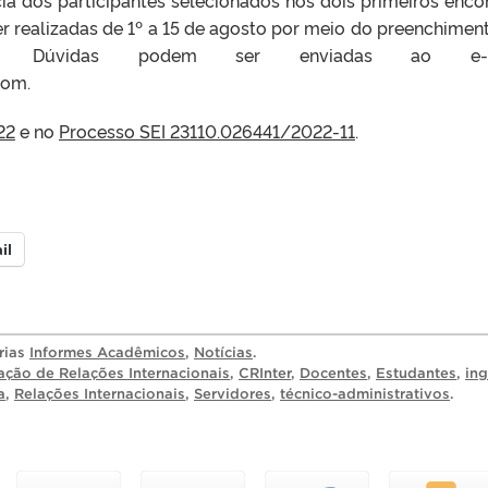
er realizadas de 1º a 15 de agosto por meio do preenchimen
. Dúvidas podem ser enviadas ao e-ma
com.
22
e no
Processo SEI 23110.026441/2022-11
.
il
rias
Informes Acadêmicos
,
Notícias
.
ção de Relações Internacionais
,
CRInter
,
Docentes
,
Estudantes
,
ing
a
,
Relações Internacionais
,
Servidores
,
técnico-administrativos
.