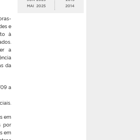
MAI
2025
2014
oras-
des e
nto à
ados.
er a
ência
as da
/09 a
iais.
os em
s por
os em
ntros