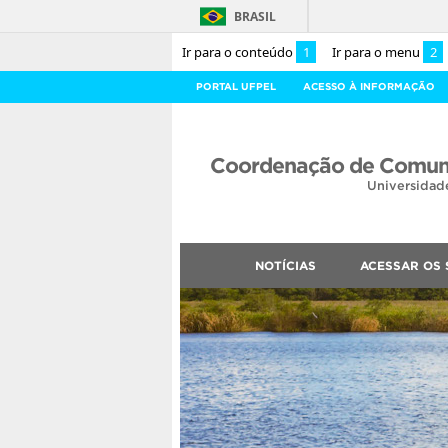
BRASIL
Ir para o conteúdo
1
Ir para o menu
2
PORTAL UFPEL
ACESSO À INFORMAÇÃO
Coordenação de Comuni
Universidad
NOTÍCIAS
ACESSAR OS 