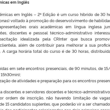
micas em Inglês
êmicas em Inglês – 2ª Edição é um curso híbrido de 30 h
cronas) voltado à promoção do desenvolvimento de habilida
presentações orais acadêmicas em língua inglesa ju
s, discentes e pessoal técnico-administrativo interess
acitação idealizada pela CRInter que busca promov
a clientela, além de contribuir para melhorar a sua profici
. A carga horária total do curso é de 30 horas, distribuíd
buídas em sete encontros presenciais, de 90 minutos, de 15
s 15h30min);
ização de atividades e preparação para os encontros presenc
a discentes e servidores docentes e técnico-administrativ
or ordem de inscrição, não havendo limitação de vaga
 de 15 candidatos suplentes, que poderão vir a ser chamad
ia dos participantes selecionados nos dois primeiros enco