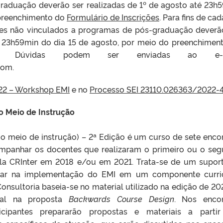
raduação deverão ser realizadas de 1º de agosto até 23h
 preenchimento do
Formulário de Inscrições
. Para fins de ca
ntes não vinculados a programas de pós-graduação deverã
às 23h59min do dia 15 de agosto, por meio do preenchimen
. Dúvidas podem ser enviadas ao e-ma
com.
022 – Workshop EMI
e no
Processo SEI 23110.026363/2022-
o Meio de Instrução
o meio de instrução) – 2ª Edição é um curso de sete enco
ompanhar os docentes que realizaram o primeiro ou o se
la CRInter em 2018 e/ou em 2021. Trata-se de um supor
iliar na implementação do EMI em um componente curri
Consultoria baseia-se no material utilizado na edição de 20
al na proposta
Backwards Course Design
. Nos enco
icipantes prepararão propostas e materiais a parti