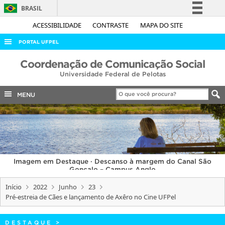
BRASIL
Simplifique!
ACESSIBILIDADE
CONTRASTE
MAPA DO SITE
Comunica BR
PORTAL UFPEL
Participe
ACESSO À INFORMAÇÃO
Coordenação de Comunicação Social
Acesso à informação
Universidade Federal de Pelotas
AUDITORIA
Legislação
COBALTO
MENU
Canais
CONCURSOS
EDITAIS
INTERNACIONAL
Imagem em Destaque · Descanso à margem do Canal São
OUVIDORIA
Gonçalo – Campus Anglo
PORTARIAS
Início
2022
Junho
23
Pré-estreia de Cães e lançamento de Axêro no Cine UFPel
TELEFONES
DESTAQUE
>