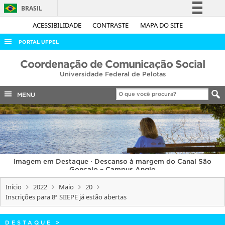
BRASIL
Simplifique!
ACESSIBILIDADE
CONTRASTE
MAPA DO SITE
Comunica BR
PORTAL UFPEL
Participe
ACESSO À INFORMAÇÃO
Coordenação de Comunicação Social
Acesso à informação
Universidade Federal de Pelotas
AUDITORIA
Legislação
COBALTO
MENU
Canais
CONCURSOS
EDITAIS
INTERNACIONAL
Imagem em Destaque · Descanso à margem do Canal São
OUVIDORIA
Gonçalo – Campus Anglo
PORTARIAS
Início
2022
Maio
20
Inscrições para 8ª SIIEPE já estão abertas
TELEFONES
DESTAQUE
>