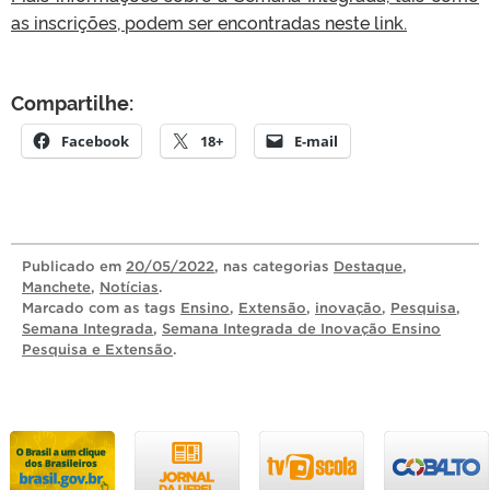
as inscrições, podem ser encontradas neste link.
Compartilhe:
Facebook
18+
E-mail
Publicado
em
20/05/2022
, nas categorias
Destaque
,
Manchete
,
Notícias
.
Marcado com as tags
Ensino
,
Extensão
,
inovação
,
Pesquisa
,
Semana Integrada
,
Semana Integrada de Inovação Ensino
Pesquisa e Extensão
.