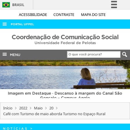
BRASIL
Simplifique!
ACESSIBILIDADE
CONTRASTE
MAPA DO SITE
Comunica BR
PORTAL UFPEL
Participe
ACESSO À INFORMAÇÃO
Coordenação de Comunicação Social
Acesso à informação
Universidade Federal de Pelotas
AUDITORIA
Legislação
COBALTO
MENU
Canais
CONCURSOS
EDITAIS
INTERNACIONAL
Imagem em Destaque · Descanso à margem do Canal São
OUVIDORIA
Gonçalo – Campus Anglo
PORTARIAS
Início
2022
Maio
20
Café com Turismo de maio aborda Turismo no Espaço Rural
TELEFONES
NOTÍCIAS
>