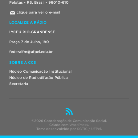
Pelotas - RS, Brasil - 96010-610
clique para ver o e-mail
LOCALIZE A RÁDIO
LYCEU RIO-GRANDENSE
Praça 7 de Julho, 180
federalfm@ufpel.edu.br
SOBRE A CCS
Núcleo Comunicação Institucional
Núcleo de Radiodifusão Pública
Secretaria
©2026 Coordenação de Comunicação Social.
Criado com
WordPress
.
Tema desenvolvido por
SGTIC / UFPel
.