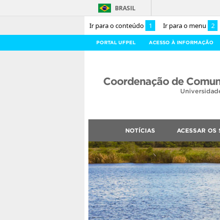
BRASIL
Ir para o conteúdo
1
Ir para o menu
2
PORTAL UFPEL
ACESSO À INFORMAÇÃO
Coordenação de Comuni
Universidad
NOTÍCIAS
ACESSAR OS 