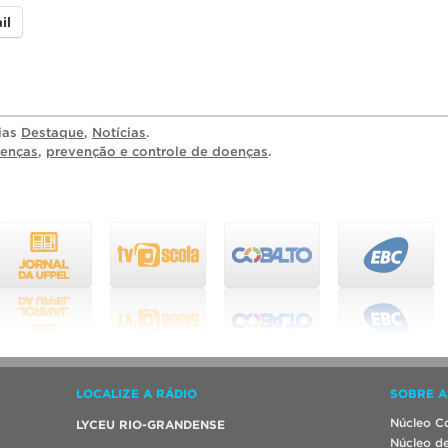
il
rias
Destaque
,
Notícias
.
oenças
,
prevenção e controle de doenças
.
LOCALIZE A RÁDIO
SOBRE A
Núcleo Co
LYCEU RIO-GRANDENSE
Núcleo de