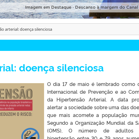
Imagem em Destaque · Descanso à margem do Canal
o arterial: doença silenciosa
rial: doença silenciosa
O dia 17 de maio é lembrado como 
Internacional de Prevenção e ao Co
da Hipertensão Arterial. A data pr
alertar a sociedade sobre uma das do
que mais acomete a população mun
Segundo a Organização Mundial da 
(OMS), O número de adultos
hipertensão entre 30 e 79 anos aum