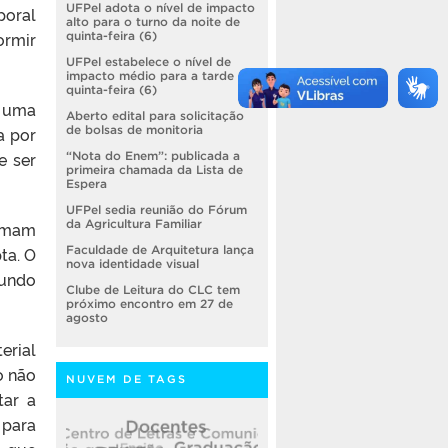
UFPel adota o nível de impacto
poral
alto para o turno da noite de
ormir
quinta-feira (6)
UFPel estabelece o nível de
impacto médio para a tarde de
quinta-feira (6)
é uma
Aberto edital para solicitação
a por
de bolsas de monitoria
e ser
“Nota do Enem”: publicada a
primeira chamada da Lista de
Espera
UFPel sedia reunião do Fórum
da Agricultura Familiar
tumam
ta. O
Faculdade de Arquitetura lança
nova identidade visual
gundo
Clube de Leitura do CLC tem
próximo encontro em 27 de
agosto
erial
o não
NUVEM DE TAGS
tar a
 para