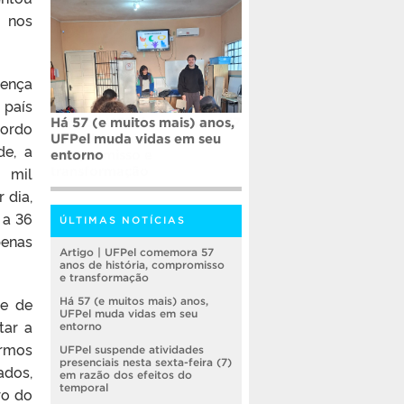
 nos
oença
 país
Há 57 (e muitos mais) anos,
cordo
UFPel muda vidas em seu
de, a
entorno
 mil
 dia,
 a 36
ÚLTIMAS NOTÍCIAS
penas
Artigo | UFPel comemora 57
anos de história, compromisso
e transformação
de de
Há 57 (e muitos mais) anos,
UFPel muda vidas em seu
tar a
entorno
ermos
UFPel suspende atividades
presenciais nesta sexta-feira (7)
ados,
em razão dos efeitos do
temporal
ro do