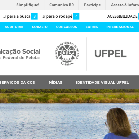
Simplifique!
Comunica BR
Participe
Acesso à infor
Ir para a busca
3
Ir para o rodapé
4
ACESSIBILIDADE
AUDITORIA
COBALTO
CONCURSOS
EDITAIS
INTERNACIONAL
cação Social
e Federal de Pelotas
SERVIÇOS DA CCS
MÍDIAS
IDENTIDADE VISUAL UFPEL