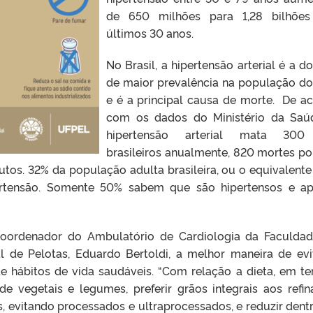
de 650 milhões para 1,28 bilhões
últimos 30 anos.
No Brasil, a hipertensão arterial é a d
de maior prevalência na população do
e é a principal causa de morte. De a
com os dados do Ministério da Saú
hipertensão arterial mata 300
brasileiros anualmente, 820 mortes por
tos. 32% da população adulta brasileira, ou o equivalente
pertensão. Somente 50% sabem que são hipertensos e a
coordenador do Ambulatório de Cardiologia da Faculda
l de Pelotas, Eduardo Bertoldi, a melhor maneira de evi
de hábitos de vida saudáveis. “Com relação a dieta, em t
e vegetais e legumes, preferir grãos integrais aos refin
, evitando processados e ultraprocessados, e reduzir dent