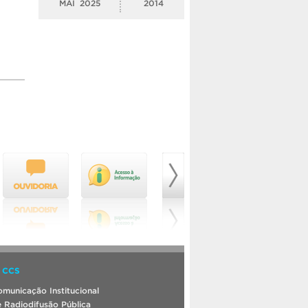
MAI
2025
2014
 CCS
municação Institucional
 Radiodifusão Pública