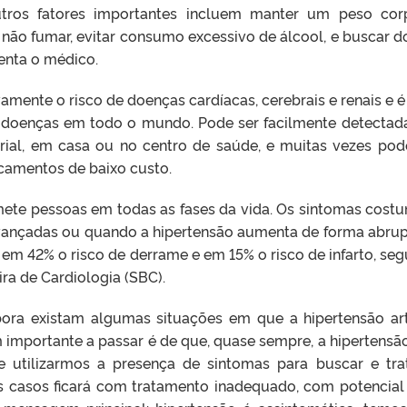
utros fatores importantes incluem manter um peso cor
a, não fumar, evitar consumo excessivo de álcool, e buscar d
enta o médico.
vamente o risco de doenças cardíacas, cerebrais e renais e 
e doenças em todo o mundo. Pode ser facilmente detectad
erial, em casa ou no centro de saúde, e muitas vezes pod
camentos de baixo custo.
omete pessoas em todas as fases da vida. Os sintomas cos
vançadas ou quando a hipertensão aumenta de forma abrup
z em 42% o risco de derrame e em 15% o risco de infarto, se
ra de Cardiologia (SBC).
ora existam algumas situações em que a hipertensão art
importante a passar é de que, quase sempre, a hipertensã
e utilizarmos a presença de sintomas para buscar e tra
os casos ficará com tratamento inadequado, com potencial