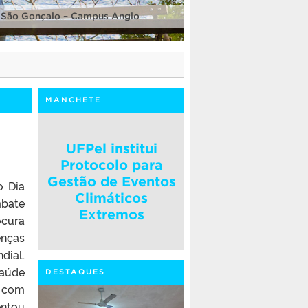
 São Gonçalo – Campus Anglo
MANCHETE
UFPel institui
Protocolo para
Gestão de Eventos
o Dia
Climáticos
mbate
Extremos
ocura
enças
dial.
Saúde
DESTAQUES
 com
entou