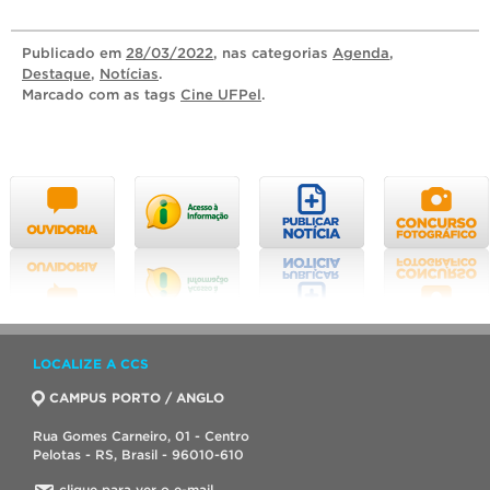
Publicado
em
28/03/2022
, nas categorias
Agenda
,
Destaque
,
Notícias
.
Marcado com as tags
Cine UFPel
.
LOCALIZE A CCS
CAMPUS PORTO / ANGLO
Rua Gomes Carneiro, 01 - Centro
Pelotas - RS, Brasil - 96010-610
clique para ver o e-mail