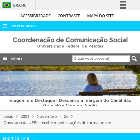
BRASIL
Simplifique!
ACESSIBILIDADE
CONTRASTE
MAPA DO SITE
Comunica BR
PORTAL UFPEL
Participe
ACESSO À INFORMAÇÃO
Coordenação de Comunicação Social
Acesso à informação
Universidade Federal de Pelotas
AUDITORIA
Legislação
COBALTO
MENU
Canais
CONCURSOS
EDITAIS
INTERNACIONAL
Imagem em Destaque · Descanso à margem do Canal São
OUVIDORIA
Gonçalo – Campus Anglo
PORTARIAS
Início
2021
Novembro
26
Ouvidoria da UFPel recebe manifestações de forma online
TELEFONES
NOTÍCIAS
>