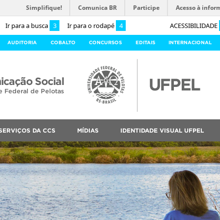
Simplifique!
Comunica BR
Participe
Acesso à infor
Ir para a busca
3
Ir para o rodapé
4
ACESSIBILIDADE
AUDITORIA
COBALTO
CONCURSOS
EDITAIS
INTERNACIONAL
cação Social
e Federal de Pelotas
SERVIÇOS DA CCS
MÍDIAS
IDENTIDADE VISUAL UFPEL