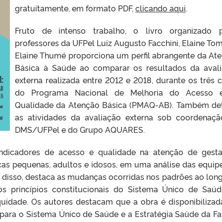
gratuitamente, em formato PDF,
clicando aqui
.
Fruto de intenso trabalho, o livro organizado 
professores da UFPel Luiz Augusto Facchini, Elaine Tom
Elaine Thumé proporciona um perfil abrangente da At
Básica à Saúde ao comparar os resultados da aval
externa realizada entre 2012 e 2018, durante os três c
do Programa Nacional de Melhoria do Acesso 
Qualidade da Atenção Básica (PMAQ-AB). Também de
as atividades da avaliação externa sob coordenaç
DMS/UFPel e do Grupo AQUARES.
ndicadores de acesso e qualidade na atenção de gesta
ças pequenas, adultos e idosos, em uma análise das equip
m disso, destaca as mudanças ocorridas nos padrões ao lon
s princípios constitucionais do Sistema Único de Saú
equidade. Os autores destacam que a obra é disponibiliza
ra o Sistema Único de Saúde e a Estratégia Saúde da Fa