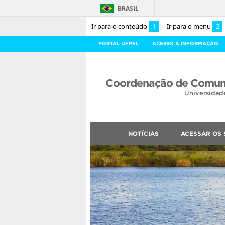
BRASIL
Ir para o conteúdo
1
Ir para o menu
2
PORTAL UFPEL
ACESSO À INFORMAÇÃO
Coordenação de Comuni
Universidad
NOTÍCIAS
ACESSAR OS 