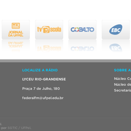
LOCALIZE A RÁDIO
SOBRE A
Núcleo Co
LYCEU RIO-GRANDENSE
Núcleo de
Praça 7 de Julho, 180
Secretari
federalfm@ufpel.edu.br
l.
o por
SGTIC / UFPel
.