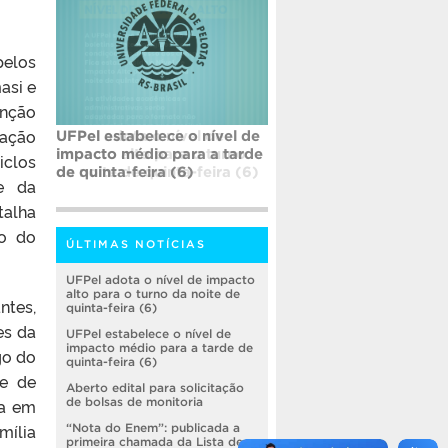
pelos
asi e
enção
iação
UFPel estabelece o nível de
impacto médio para a tarde
iclos
de quinta-feira (6)
e da
talha
ão do
ÚLTIMAS NOTÍCIAS
UFPel adota o nível de impacto
alto para o turno da noite de
ntes,
quinta-feira (6)
es da
UFPel estabelece o nível de
impacto médio para a tarde de
go do
quinta-feira (6)
de de
Aberto edital para solicitação
da em
de bolsas de monitoria
mília
“Nota do Enem”: publicada a
primeira chamada da Lista de