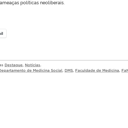
ameaças políticas neoliberais.
il
ias
Destaque
,
Notícias
.
Departamento de Medicina Social
,
DMS
,
Faculdade de Medicina
,
Fa