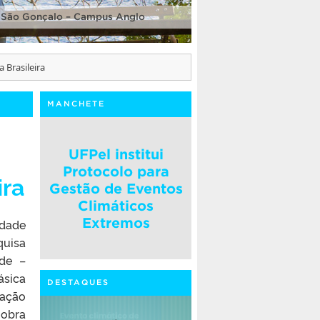
 São Gonçalo – Campus Anglo
 Brasileira
MANCHETE
UFPel institui
Protocolo para
ira
Gestão de Eventos
Climáticos
Extremos
dade
quisa
de –
ásica
DESTAQUES
iação
obra