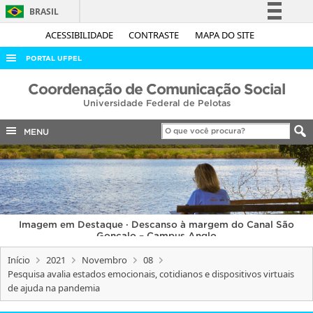
BRASIL
Simplifique!
ACESSIBILIDADE
CONTRASTE
MAPA DO SITE
Comunica BR
PORTAL UFPEL
Participe
ACESSO À INFORMAÇÃO
Coordenação de Comunicação Social
Acesso à informação
Universidade Federal de Pelotas
AUDITORIA
Legislação
COBALTO
MENU
Canais
CONCURSOS
EDITAIS
INTERNACIONAL
Imagem em Destaque · Descanso à margem do Canal São
OUVIDORIA
Gonçalo – Campus Anglo
PORTARIAS
Início
2021
Novembro
08
Pesquisa avalia estados emocionais, cotidianos e dispositivos virtuais
TELEFONES
de ajuda na pandemia