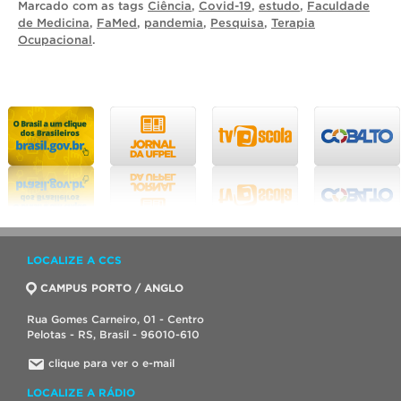
Marcado com as tags
Ciência
,
Covid-19
,
estudo
,
Faculdade
de Medicina
,
FaMed
,
pandemia
,
Pesquisa
,
Terapia
Ocupacional
.
LOCALIZE A CCS
CAMPUS PORTO / ANGLO
Rua Gomes Carneiro, 01 - Centro
Pelotas - RS, Brasil - 96010-610
clique para ver o e-mail
LOCALIZE A RÁDIO