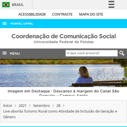
BRASIL
Simplifique!
ACESSIBILIDADE
CONTRASTE
MAPA DO SITE
Comunica BR
PORTAL UFPEL
Participe
ACESSO À INFORMAÇÃO
Coordenação de Comunicação Social
Acesso à informação
Universidade Federal de Pelotas
AUDITORIA
Legislação
COBALTO
MENU
Canais
CONCURSOS
EDITAIS
INTERNACIONAL
Imagem em Destaque · Descanso à margem do Canal São
OUVIDORIA
Gonçalo – Campus Anglo
PORTARIAS
Início
2021
Setembro
28
Live aborda Turismo Rural como Atividade de Inclusão de Geração e
TELEFONES
Gênero