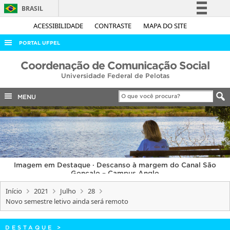
BRASIL
Simplifique!
ACESSIBILIDADE
CONTRASTE
MAPA DO SITE
Comunica BR
PORTAL UFPEL
Participe
ACESSO À INFORMAÇÃO
Coordenação de Comunicação Social
Acesso à informação
Universidade Federal de Pelotas
AUDITORIA
Legislação
COBALTO
MENU
Canais
CONCURSOS
EDITAIS
INTERNACIONAL
Imagem em Destaque · Descanso à margem do Canal São
OUVIDORIA
Gonçalo – Campus Anglo
PORTARIAS
Início
2021
Julho
28
Novo semestre letivo ainda será remoto
TELEFONES
DESTAQUE
>