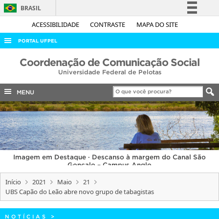
BRASIL
Simplifique!
ACESSIBILIDADE
CONTRASTE
MAPA DO SITE
Comunica BR
PORTAL UFPEL
Participe
ACESSO À INFORMAÇÃO
Coordenação de Comunicação Social
Acesso à informação
Universidade Federal de Pelotas
AUDITORIA
Legislação
COBALTO
MENU
Canais
CONCURSOS
EDITAIS
INTERNACIONAL
Imagem em Destaque · Descanso à margem do Canal São
OUVIDORIA
Gonçalo – Campus Anglo
PORTARIAS
Início
2021
Maio
21
UBS Capão do Leão abre novo grupo de tabagistas
TELEFONES
NOTÍCIAS
>