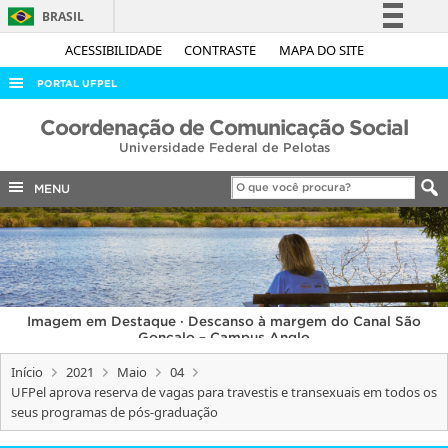
BRASIL
Simplifique!
ACESSIBILIDADE
CONTRASTE
MAPA DO SITE
Comunica BR
PORTAL UFPEL
Participe
ACESSO À INFORMAÇÃO
Coordenação de Comunicação Social
Acesso à informação
Universidade Federal de Pelotas
AUDITORIA
Legislação
COBALTO
MENU
Canais
CONCURSOS
EDITAIS
INTERNACIONAL
Imagem em Destaque · Descanso à margem do Canal São
OUVIDORIA
Gonçalo – Campus Anglo
PORTARIAS
Início
2021
Maio
04
UFPel aprova reserva de vagas para travestis e transexuais em todos os
TELEFONES
seus programas de pós-graduação