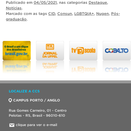
Publicado
em
04/05/2021
, nas categorias
Destaque
,
Notícias
.
Marcado com as tags
CID
,
Consun
,
LGBTQIA+
,
Nugen
,
Pós-
graduação
.
LOCALIZE A CCS
CAMPUS PORTO / ANGLO
Rua Gomes Carneiro, 01 - Centro
Pelotas - RS, Brasil - 96010-610
clique para ver o e-mail