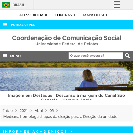
BRASIL
Simplifique!
ACESSIBILIDADE
CONTRASTE
MAPA DO SITE
Comunica BR
PORTAL UFPEL
Participe
ACESSO À INFORMAÇÃO
Coordenação de Comunicação Social
Acesso à informação
Universidade Federal de Pelotas
AUDITORIA
Legislação
COBALTO
MENU
Canais
CONCURSOS
EDITAIS
INTERNACIONAL
Imagem em Destaque · Descanso à margem do Canal São
OUVIDORIA
Gonçalo – Campus Anglo
PORTARIAS
Início
2021
Abril
05
Medicina homologa chapas da eleição para a Direção da unidade
TELEFONES
INFORMES ACADÊMICOS
>