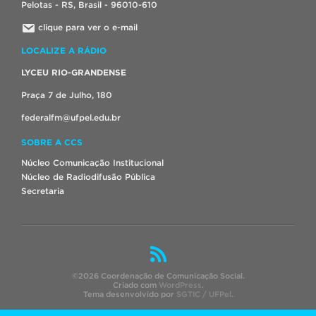
Pelotas - RS, Brasil - 96010-610
clique para ver o e-mail
LOCALIZE A RÁDIO
LYCEU RIO-GRANDENSE
Praça 7 de Julho, 180
federalfm@ufpel.edu.br
SOBRE A CCS
Núcleo Comunicação Institucional
Núcleo de Radiodifusão Pública
Secretaria
©2026 Coordenação de Comunicação Social.
Criado com
WordPress
.
Tema desenvolvido por
SGTIC / UFPel
.