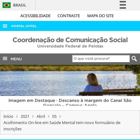
BRASIL
Simplifique!
ACESSIBILIDADE
CONTRASTE
MAPA DO SITE
Comunica BR
PORTAL UFPEL
Participe
ACESSO À INFORMAÇÃO
Coordenação de Comunicação Social
Acesso à informação
Universidade Federal de Pelotas
AUDITORIA
Legislação
COBALTO
MENU
Canais
CONCURSOS
EDITAIS
INTERNACIONAL
Imagem em Destaque · Descanso à margem do Canal São
OUVIDORIA
Gonçalo – Campus Anglo
PORTARIAS
Início
2021
Abril
05
Acolhimento On-line em Saúde Mental tem novo formulário de
TELEFONES
inscrições