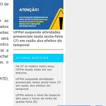
30 de
r as
pelos
antes
UFPel suspende atividades
presenciais nesta sexta-feira
erá
(7) em razão dos efeitos do
ontro
temporal
zar a
char
ÚLTIMAS NOTÍCIAS
s, o
Há 57 (e muitos mais) anos,
UFPel muda vidas em seu
entorno
ATE),
UFPel suspende atividades
presenciais nesta sexta-feira (7)
em razão dos efeitos do
temporal
UFPel adota o nível de impacto
alto para o turno da noite de
quinta-feira (6)