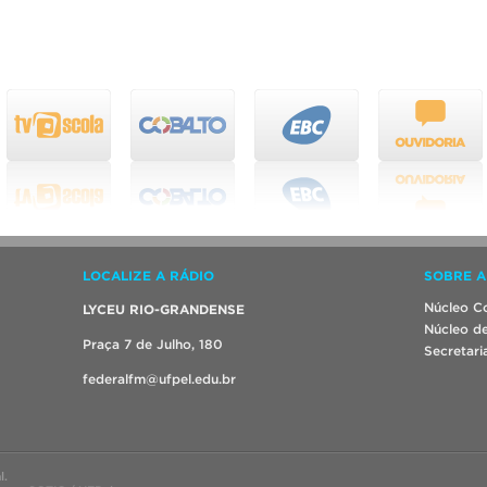
LOCALIZE A RÁDIO
SOBRE A
Núcleo Co
LYCEU RIO-GRANDENSE
Núcleo de
Praça 7 de Julho, 180
Secretari
federalfm@ufpel.edu.br
l.