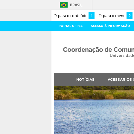
BRASIL
Ir para o conteúdo
1
Ir para o menu
2
PORTAL UFPEL
ACESSO À INFORMAÇÃO
Coordenação de Comuni
Universidad
NOTÍCIAS
ACESSAR OS 