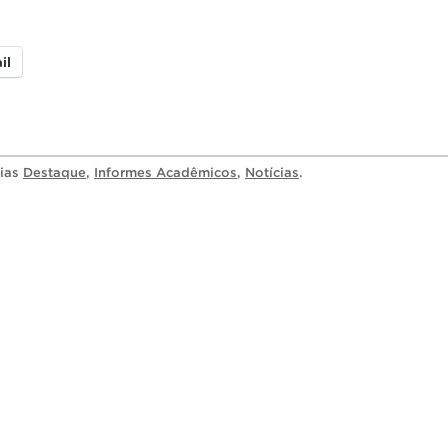
il
rias
Destaque
,
Informes Acadêmicos
,
Notícias
.