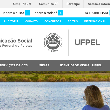
Simplifique!
Comunica BR
Participe
Acesso à infor
Ir para a busca
3
Ir para o rodapé
4
ACESSIBILIDADE
AUDITORIA
COBALTO
CONCURSOS
EDITAIS
INTERNACIONAL
cação Social
e Federal de Pelotas
SERVIÇOS DA CCS
MÍDIAS
IDENTIDADE VISUAL UFPEL