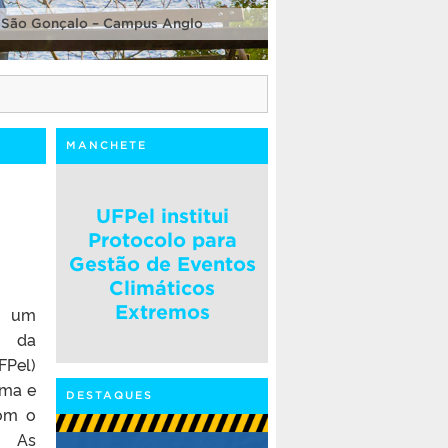
 São Gonçalo – Campus Anglo
MANCHETE
UFPel institui
Protocolo para
Gestão de Eventos
Climáticos
Extremos
é um
s da
FPel)
rma e
DESTAQUES
com o
. As