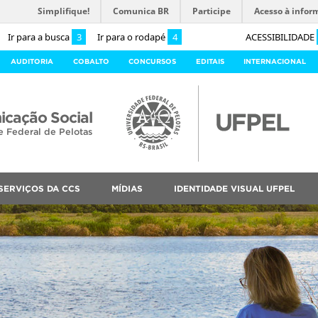
Simplifique!
Comunica BR
Participe
Acesso à infor
Ir para a busca
3
Ir para o rodapé
4
ACESSIBILIDADE
AUDITORIA
COBALTO
CONCURSOS
EDITAIS
INTERNACIONAL
cação Social
e Federal de Pelotas
SERVIÇOS DA CCS
MÍDIAS
IDENTIDADE VISUAL UFPEL