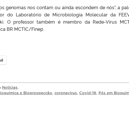
 os genomas nos contam ou ainda escondem de nós”, a pal
dor do Laboratório de Microbiologia Molecular da FEE
ilki. O professor também é membro da Rede-Vírus MC
ca BR MCTIC/Finep.
il
ia
Notícias
.
ioquímica e Bioprospecção
,
coronavirus
,
Covid-19
,
Pós em Bioquím