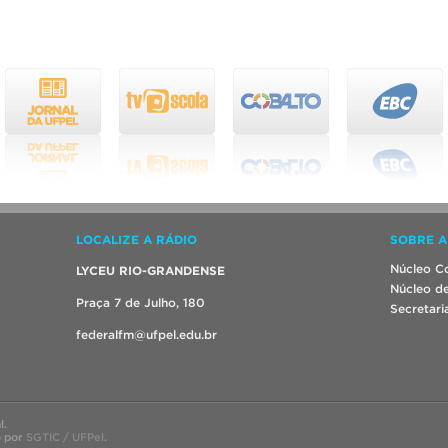
LOCALIZE A RÁDIO
SOBRE A
Núcleo Co
LYCEU RIO-GRANDENSE
Núcleo de
Praça 7 de Julho, 180
Secretari
federalfm@ufpel.edu.br
l.
o por
SGTIC / UFPel
.