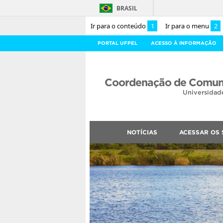
BRASIL
Ir para o conteúdo
1
Ir para o menu
2
PORTAL UFPEL
ACESSO À INFORMAÇÃO
Coordenação de Comuni
Universidad
NOTÍCIAS
ACESSAR OS 