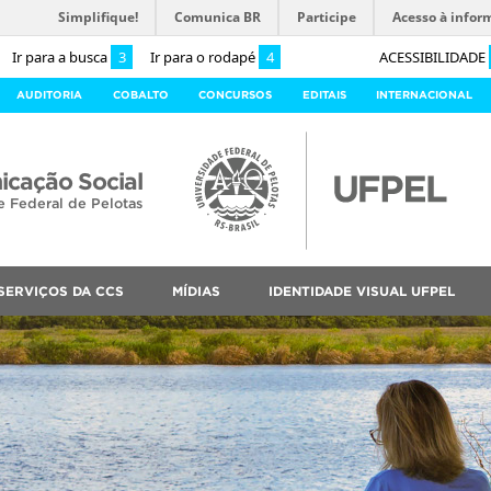
Simplifique!
Comunica BR
Participe
Acesso à infor
Ir para a busca
3
Ir para o rodapé
4
ACESSIBILIDADE
AUDITORIA
COBALTO
CONCURSOS
EDITAIS
INTERNACIONAL
cação Social
e Federal de Pelotas
SERVIÇOS DA CCS
MÍDIAS
IDENTIDADE VISUAL UFPEL