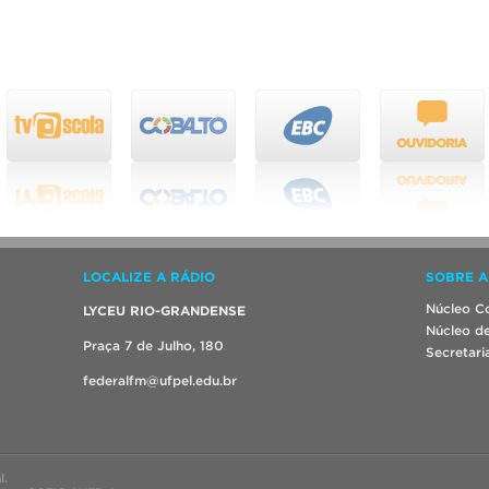
LOCALIZE A RÁDIO
SOBRE A
Núcleo Co
LYCEU RIO-GRANDENSE
Núcleo de
Praça 7 de Julho, 180
Secretari
federalfm@ufpel.edu.br
l.