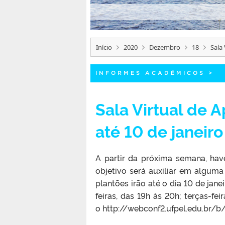
Início
2020
Dezembro
18
Sala
INFORMES ACADÊMICOS
>
Sala Virtual de 
até 10 de janeiro
A partir da próxima semana, hav
objetivo será auxiliar em alguma
plantões irão até o dia 10 de jan
feiras, das 19h às 20h; terças-fei
o http://webconf2.ufpel.edu.br/b