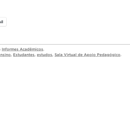
il
a
Informes Acadêmicos
.
nsino
,
Estudantes
,
estudos
,
Sala Virtual de Apoio Pedagógico
.