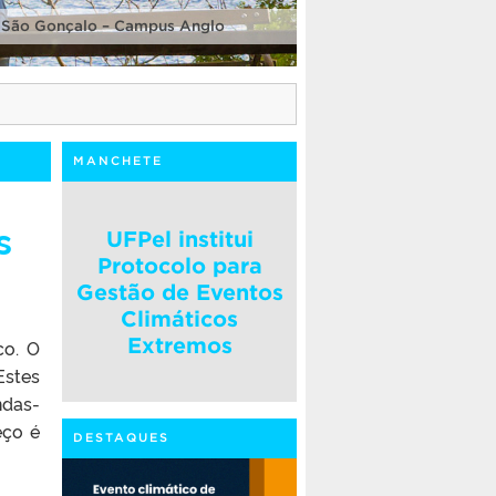
 São Gonçalo – Campus Anglo
MANCHETE
s
UFPel institui
Protocolo para
Gestão de Eventos
Climáticos
Extremos
co. O
Estes
ndas-
eço é
DESTAQUES