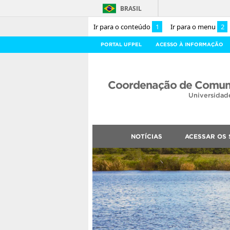
BRASIL
Ir para o conteúdo
1
Ir para o menu
2
PORTAL UFPEL
ACESSO À INFORMAÇÃO
Coordenação de Comuni
Universidad
NOTÍCIAS
ACESSAR OS 