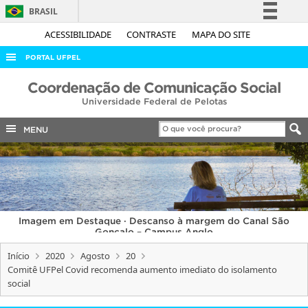
BRASIL
Simplifique!
ACESSIBILIDADE
CONTRASTE
MAPA DO SITE
Comunica BR
PORTAL UFPEL
Participe
ACESSO À INFORMAÇÃO
Coordenação de Comunicação Social
Acesso à informação
Universidade Federal de Pelotas
AUDITORIA
Legislação
COBALTO
MENU
Canais
CONCURSOS
EDITAIS
INTERNACIONAL
Imagem em Destaque · Descanso à margem do Canal São
OUVIDORIA
Gonçalo – Campus Anglo
PORTARIAS
Início
2020
Agosto
20
Comitê UFPel Covid recomenda aumento imediato do isolamento
TELEFONES
social