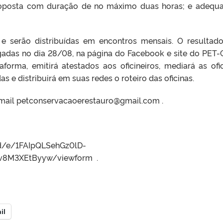
roposta com duração de no máximo duas horas; e adequ
s e serão distribuídas em encontros mensais. O resultad
lgadas no dia 28/08, na página do Facebook e site do PET-
forma, emitirá atestados aos oficineiros, mediará as ofic
s e distribuirá em suas redes o roteiro das oficinas.
-mail petconservacaoerestauro@gmail.com .
/d/e/1FAIpQLSehGz0lD-
cv8M3XEtByyw/viewform .
il