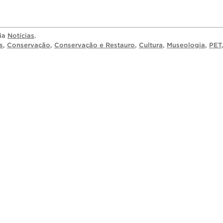
ria
Notícias
.
s
,
Conservação
,
Conservação e Restauro
,
Cultura
,
Museologia
,
PET