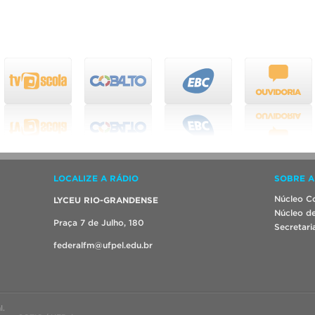
LOCALIZE A RÁDIO
SOBRE A
Núcleo Co
LYCEU RIO-GRANDENSE
Núcleo de
Praça 7 de Julho, 180
Secretari
federalfm@ufpel.edu.br
l.