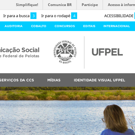
Simplifique!
Comunica BR
Participe
Acesso à infor
Ir para a busca
3
Ir para o rodapé
4
ACESSIBILIDADE
AUDITORIA
COBALTO
CONCURSOS
EDITAIS
INTERNACIONAL
cação Social
e Federal de Pelotas
SERVIÇOS DA CCS
MÍDIAS
IDENTIDADE VISUAL UFPEL