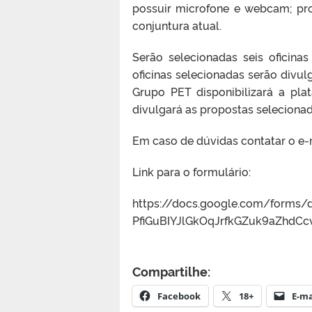
possuir microfone e webcam; p
conjuntura atual.
Serão selecionadas seis oficina
oficinas selecionadas serão divu
Grupo PET disponibilizará a plata
divulgará as propostas selecionada
Em caso de dúvidas contatar o e
Link para o formulário:
https://docs.google.com/forms
PfiGuBIYJlGkOqJrfkGZuk9aZhdC
Compartilhe:
Facebook
18+
E-ma