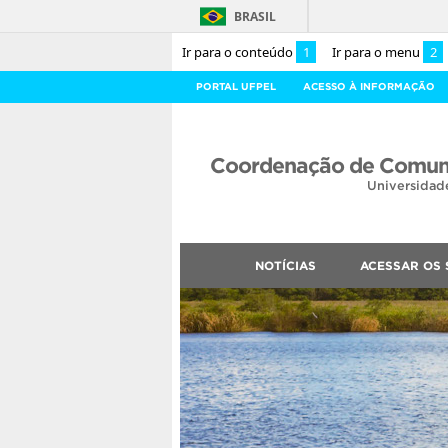
BRASIL
Ir para o conteúdo
1
Ir para o menu
2
PORTAL UFPEL
ACESSO À INFORMAÇÃO
Coordenação de Comuni
Universidad
NOTÍCIAS
ACESSAR OS 