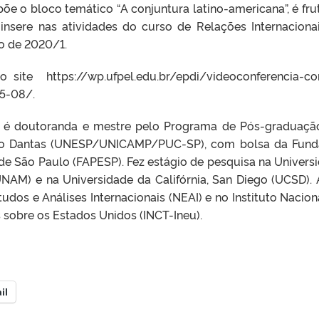
e o bloco temático “A conjuntura latino-americana”, é fru
nsere nas atividades do curso de Relações Internaciona
vo de 2020/1.
o site https://wp.ufpel.edu.br/epdi/videoconferencia-c
5-08/.
i é doutoranda e mestre pelo Programa de Pós-graduaç
iago Dantas (UNESP/UNICAMP/PUC-SP), com bolsa da Fun
e São Paulo (FAPESP). Fez estágio de pesquisa na Univers
AM) e na Universidade da Califórnia, San Diego (UCSD).
dos e Análises Internacionais (NEAI) e no Instituto Nacion
 sobre os Estados Unidos (INCT-Ineu).
il