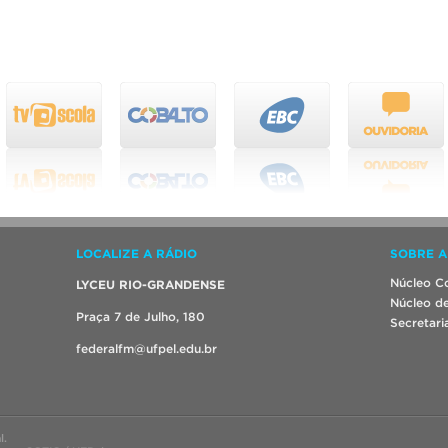
LOCALIZE A RÁDIO
SOBRE A
Núcleo Co
LYCEU RIO-GRANDENSE
Núcleo de
Praça 7 de Julho, 180
Secretari
federalfm@ufpel.edu.br
l.