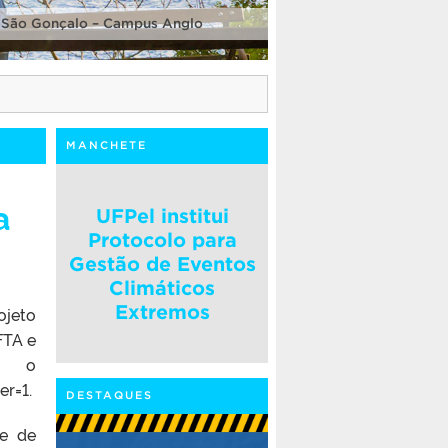
 São Gonçalo – Campus Anglo
MANCHETE
a
UFPel institui
Protocolo para
Gestão de Eventos
Climáticos
Extremos
ojeto
FTA e
é o
r=1.
DESTAQUES
 e de