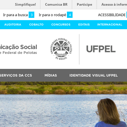
Simplifique!
Comunica BR
Participe
Acesso à infor
Ir para a busca
3
Ir para o rodapé
4
ACESSIBILIDADE
AUDITORIA
COBALTO
CONCURSOS
EDITAIS
INTERNACIONAL
cação Social
e Federal de Pelotas
SERVIÇOS DA CCS
MÍDIAS
IDENTIDADE VISUAL UFPEL