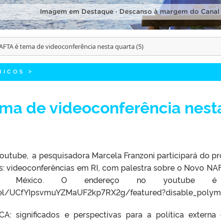
Imagem em Destaque · Descanso à margem do Canal
FTA é tema de videoconferência nesta quarta (5)
MICOS
>
ma de videoconferência nest
a Youtube, a pesquisadora Marcela Franzoni participará do pr
as: videoconferências em RI, com palestra sobre o Novo NA
 o México. O endereço no youtube 
el/UCfYIpsvmuYZMaUF2kp7RX2g/featured?disable_polyme
: significados e perspectivas para a política externa