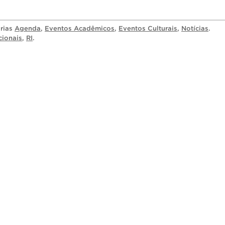
orias
Agenda
,
Eventos Acadêmicos
,
Eventos Culturais
,
Notícias
.
cionais
,
RI
.