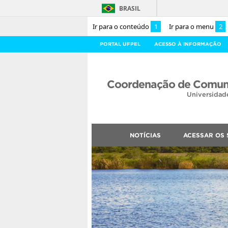
BRASIL
Ir para o conteúdo
1
Ir para o menu
2
PORTAL UFPEL
ACESSO À INFORMAÇÃO
Coordenação de Comuni
Universidad
NOTÍCIAS
ACESSAR OS 