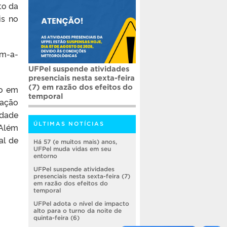
to da
is no
om-a-
UFPel suspende atividades
presenciais nesta sexta-feira
(7) em razão dos efeitos do
ão em
temporal
dação
idade
ÚLTIMAS NOTÍCIAS
 Além
al de
Há 57 (e muitos mais) anos,
UFPel muda vidas em seu
entorno
UFPel suspende atividades
presenciais nesta sexta-feira (7)
em razão dos efeitos do
temporal
UFPel adota o nível de impacto
alto para o turno da noite de
quinta-feira (6)