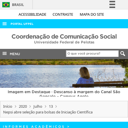
BRASIL
Simplifique!
ACESSIBILIDADE
CONTRASTE
MAPA DO SITE
Comunica BR
PORTAL UFPEL
Participe
ACESSO À INFORMAÇÃO
Coordenação de Comunicação Social
Acesso à informação
Universidade Federal de Pelotas
AUDITORIA
Legislação
COBALTO
MENU
Canais
CONCURSOS
EDITAIS
INTERNACIONAL
Imagem em Destaque · Descanso à margem do Canal São
OUVIDORIA
Gonçalo – Campus Anglo
PORTARIAS
Início
2020
Julho
13
Nepsi abre seleção para bolsas de Iniciação Científica
TELEFONES
INFORMES ACADÊMICOS
>