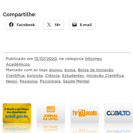
Compartilhe:
Facebook
18+
E-mail
Publicado
em
13/07/2020
, na categoria
Informes
Acadêmicos
.
Marcado com as tags
alunos
,
bolsa
,
Bolsa de Iniciação
Científica
,
bolsista
,
Ciência
,
Estudantes
,
Iniciação Científica
,
Nepsi
,
Pesquisa
,
Psicologia
,
Saúde Mental
.