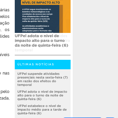
árias
pelos
ração
, os
lides
UFPel adota o nível de
impacto alto para o turno
da noite de quinta-feira (6)
íveis
ÚLTIMAS NOTÍCIAS
e nas
UFPel suspende atividades
presenciais nesta sexta-feira (7)
em razão dos efeitos do
temporal
 pelo
UFPel adota o nível de impacto
alto para o turno da noite de
zada,
quinta-feira (6)
UFPel estabelece o nível de
impacto médio para a tarde de
quinta-feira (6)