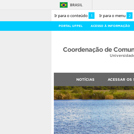
BRASIL
Ir para o conteúdo
1
Ir para o menu
2
PORTAL UFPEL
ACESSO À INFORMAÇÃO
Coordenação de Comuni
Universidad
NOTÍCIAS
ACESSAR OS 