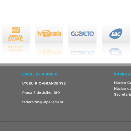
LOCALIZE A RÁDIO
SOBRE A
Núcleo Co
LYCEU RIO-GRANDENSE
Núcleo de
Praça 7 de Julho, 180
Secretari
federalfm@ufpel.edu.br
l.