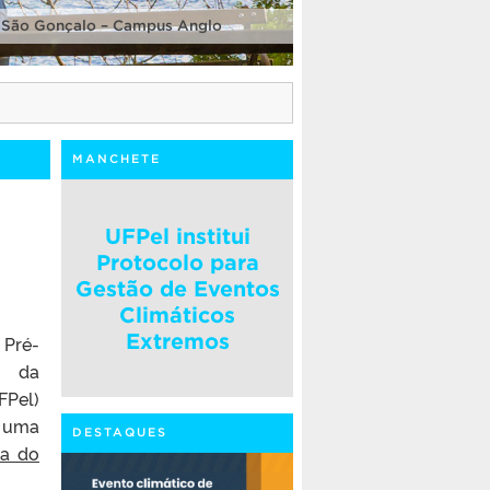
 São Gonçalo – Campus Anglo
MANCHETE
UFPel institui
Protocolo para
Gestão de Eventos
Climáticos
Extremos
Pré-
ão da
FPel)
e uma
DESTAQUES
na do