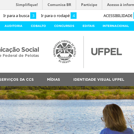
Simplifique!
Comunica BR
Participe
Acesso à infor
Ir para a busca
3
Ir para o rodapé
4
ACESSIBILIDADE
AUDITORIA
COBALTO
CONCURSOS
EDITAIS
INTERNACIONAL
cação Social
e Federal de Pelotas
SERVIÇOS DA CCS
MÍDIAS
IDENTIDADE VISUAL UFPEL