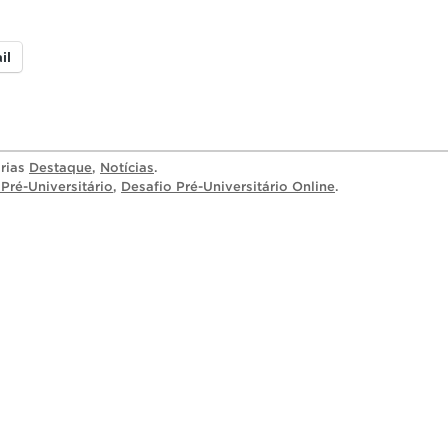
il
orias
Destaque
,
Notícias
.
Pré-Universitário
,
Desafio Pré-Universitário Online
.