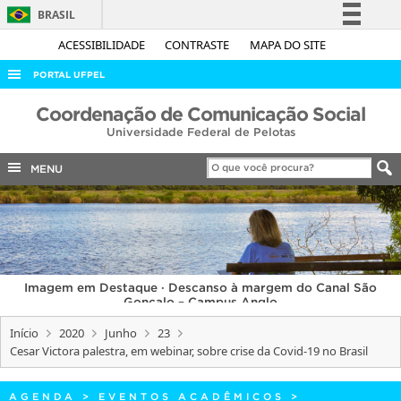
BRASIL
Simplifique!
ACESSIBILIDADE
CONTRASTE
MAPA DO SITE
Comunica BR
PORTAL UFPEL
Participe
ACESSO À INFORMAÇÃO
Coordenação de Comunicação Social
Acesso à informação
Universidade Federal de Pelotas
AUDITORIA
Legislação
COBALTO
MENU
Canais
CONCURSOS
EDITAIS
INTERNACIONAL
Imagem em Destaque · Descanso à margem do Canal São
OUVIDORIA
Gonçalo – Campus Anglo
PORTARIAS
Início
2020
Junho
23
Cesar Victora palestra, em webinar, sobre crise da Covid-19 no Brasil
TELEFONES
AGENDA
>
EVENTOS ACADÊMICOS
>