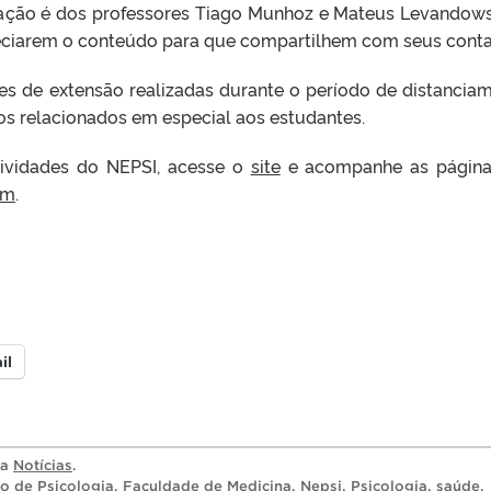
nação é dos professores Tiago Munhoz e Mateus Levandows
eciarem o conteúdo para que compartilhem com seus conta
es de extensão realizadas durante o período de distancia
os relacionados em especial aos estudantes.
ividades do NEPSI, acesse o
site
e acompanhe as página
am
.
il
ia
Notícias
.
so de Psicologia
,
Faculdade de Medicina
,
Nepsi
,
Psicologia
,
saúde
,