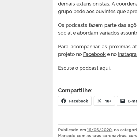
demais extensionistas. A coorde
grupo pede aos ouvintes que apr
Os podcasts fazem parte das açõ
social e abordam variados assunt
Para acompanhar as próximas at
projeto no
Facebook
e no
Instagr
Escute o podcast aqui
.
Compartilhe:
Facebook
18+
E-ma
Publicado
em
16/06/2020
, na categor
Marcado com as tags
coronavirus
,
cur