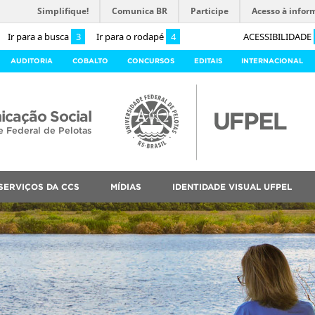
Simplifique!
Comunica BR
Participe
Acesso à infor
Ir para a busca
3
Ir para o rodapé
4
ACESSIBILIDADE
AUDITORIA
COBALTO
CONCURSOS
EDITAIS
INTERNACIONAL
cação Social
e Federal de Pelotas
SERVIÇOS DA CCS
MÍDIAS
IDENTIDADE VISUAL UFPEL