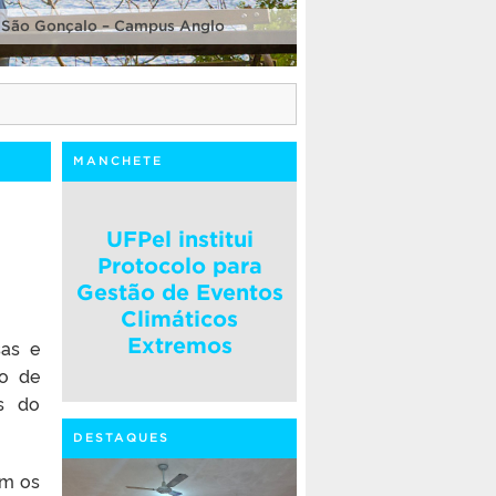
 São Gonçalo – Campus Anglo
MANCHETE
UFPel institui
Protocolo para
Gestão de Eventos
Climáticos
Extremos
sas e
so de
os do
DESTAQUES
om os