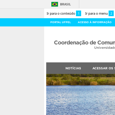
BRASIL
Ir para o conteúdo
1
Ir para o menu
2
PORTAL UFPEL
ACESSO À INFORMAÇÃO
Coordenação de Comuni
Universidad
NOTÍCIAS
ACESSAR OS 