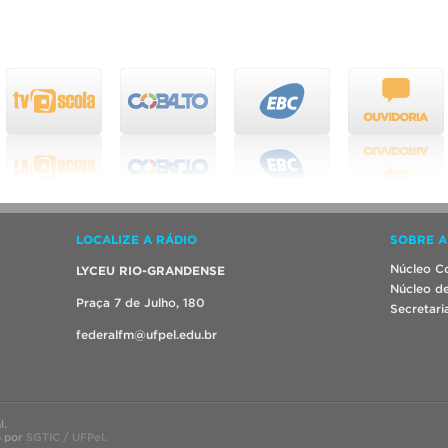
LOCALIZE A RÁDIO
SOBRE A
Núcleo Co
LYCEU RIO-GRANDENSE
Núcleo de
Praça 7 de Julho, 180
Secretari
federalfm@ufpel.edu.br
l.
o por
SGTIC / UFPel
.