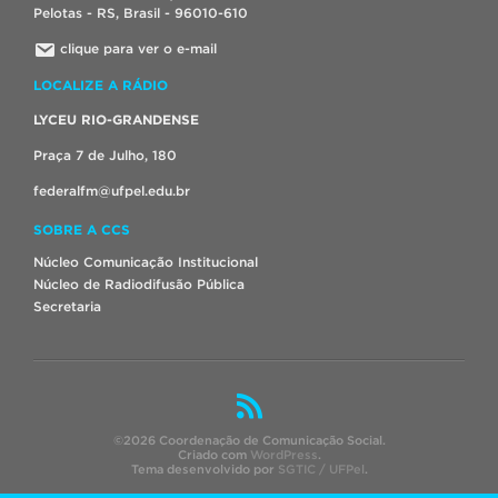
Pelotas - RS, Brasil - 96010-610
clique para ver o e-mail
LOCALIZE A RÁDIO
LYCEU RIO-GRANDENSE
Praça 7 de Julho, 180
federalfm@ufpel.edu.br
SOBRE A CCS
Núcleo Comunicação Institucional
Núcleo de Radiodifusão Pública
Secretaria
©2026 Coordenação de Comunicação Social.
Criado com
WordPress
.
Tema desenvolvido por
SGTIC / UFPel
.