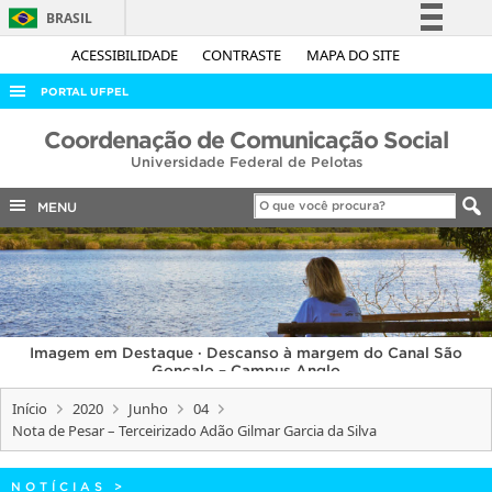
BRASIL
Simplifique!
ACESSIBILIDADE
CONTRASTE
MAPA DO SITE
Comunica BR
PORTAL UFPEL
Participe
ACESSO À INFORMAÇÃO
Coordenação de Comunicação Social
Acesso à informação
Universidade Federal de Pelotas
AUDITORIA
Legislação
COBALTO
MENU
Canais
CONCURSOS
EDITAIS
INTERNACIONAL
Imagem em Destaque · Descanso à margem do Canal São
OUVIDORIA
Gonçalo – Campus Anglo
PORTARIAS
Início
2020
Junho
04
Nota de Pesar – Terceirizado Adão Gilmar Garcia da Silva
TELEFONES
NOTÍCIAS
>