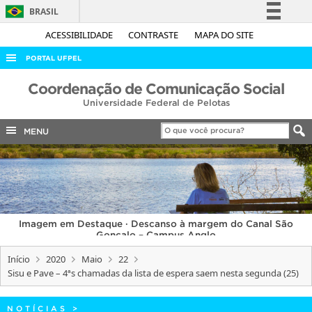
BRASIL
Simplifique!
ACESSIBILIDADE
CONTRASTE
MAPA DO SITE
Comunica BR
PORTAL UFPEL
Participe
ACESSO À INFORMAÇÃO
Coordenação de Comunicação Social
Acesso à informação
Universidade Federal de Pelotas
AUDITORIA
Legislação
COBALTO
MENU
Canais
CONCURSOS
EDITAIS
INTERNACIONAL
Imagem em Destaque · Descanso à margem do Canal São
OUVIDORIA
Gonçalo – Campus Anglo
PORTARIAS
Início
2020
Maio
22
Sisu e Pave – 4ªs chamadas da lista de espera saem nesta segunda (25)
TELEFONES
NOTÍCIAS
>