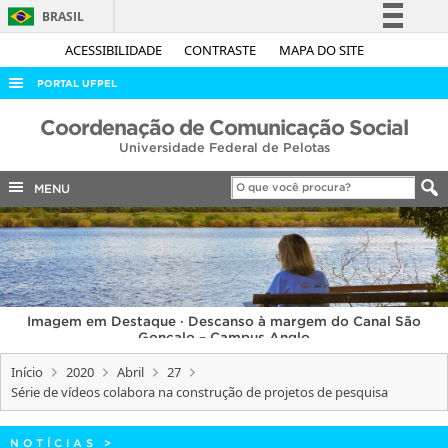
BRASIL
Simplifique!
ACESSIBILIDADE
CONTRASTE
MAPA DO SITE
Comunica BR
PORTAL UFPEL
Participe
ACESSO À INFORMAÇÃO
Coordenação de Comunicação Social
Acesso à informação
Universidade Federal de Pelotas
AUDITORIA
Legislação
COBALTO
MENU
Canais
CONCURSOS
EDITAIS
INTERNACIONAL
Imagem em Destaque · Descanso à margem do Canal São
OUVIDORIA
Gonçalo – Campus Anglo
PORTARIAS
Início
2020
Abril
27
Série de vídeos colabora na construção de projetos de pesquisa
TELEFONES
NOTÍCIAS
>