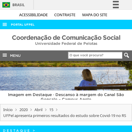
BRASIL
Simplifique!
ACESSIBILIDADE
CONTRASTE
MAPA DO SITE
Comunica BR
PORTAL UFPEL
Participe
ACESSO À INFORMAÇÃO
Coordenação de Comunicação Social
Acesso à informação
Universidade Federal de Pelotas
AUDITORIA
Legislação
COBALTO
MENU
Canais
CONCURSOS
EDITAIS
INTERNACIONAL
Imagem em Destaque · Descanso à margem do Canal São
OUVIDORIA
Gonçalo – Campus Anglo
PORTARIAS
Início
2020
Abril
15
UFPel apresenta primeiros resultados do estudo sobre Covid-19 no RS
TELEFONES
DESTAQUE
>