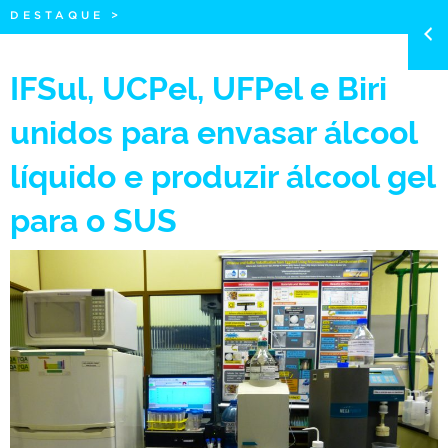
DESTAQUE
>
IFSul, UCPel, UFPel e Biri
unidos para envasar álcool
líquido e produzir álcool gel
para o SUS