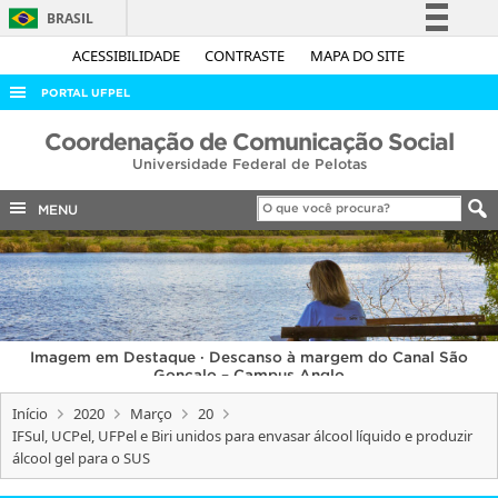
BRASIL
Simplifique!
ACESSIBILIDADE
CONTRASTE
MAPA DO SITE
Comunica BR
PORTAL UFPEL
Participe
ACESSO À INFORMAÇÃO
Coordenação de Comunicação Social
Acesso à informação
Universidade Federal de Pelotas
AUDITORIA
Legislação
COBALTO
MENU
Canais
CONCURSOS
EDITAIS
INTERNACIONAL
Imagem em Destaque · Descanso à margem do Canal São
OUVIDORIA
Gonçalo – Campus Anglo
PORTARIAS
Início
2020
Março
20
IFSul, UCPel, UFPel e Biri unidos para envasar álcool líquido e produzir
TELEFONES
álcool gel para o SUS