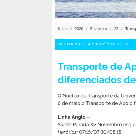
Início
2020
Fevereiro
28
Trans
INFORMES ACADÊMICOS
>
Transporte de Ap
diferenciados de
O Núcleo de Transporte da Univers
6 de maio o Transporte de Apoio f
Linha Anglo –
Saída:
Parada XV Novembro esquin
Horários:
07:15/07:30/08:15