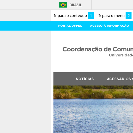
BRASIL
Ir para o conteúdo
1
Ir para o menu
2
PORTAL UFPEL
ACESSO À INFORMAÇÃO
Coordenação de Comuni
Universidad
NOTÍCIAS
ACESSAR OS 