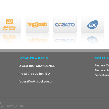
LOCALIZE A RÁDIO
SOBRE A
Núcleo Co
LYCEU RIO-GRANDENSE
Núcleo de
Praça 7 de Julho, 180
Secretari
federalfm@ufpel.edu.br
l.
o por
SGTIC / UFPel
.