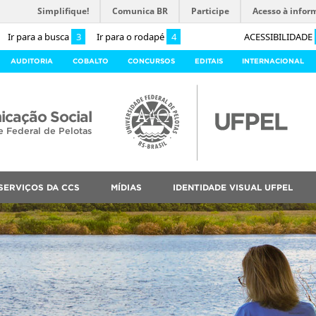
Simplifique!
Comunica BR
Participe
Acesso à infor
Ir para a busca
3
Ir para o rodapé
4
ACESSIBILIDADE
AUDITORIA
COBALTO
CONCURSOS
EDITAIS
INTERNACIONAL
cação Social
e Federal de Pelotas
SERVIÇOS DA CCS
MÍDIAS
IDENTIDADE VISUAL UFPEL