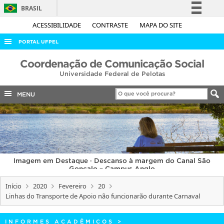
BRASIL
Simplifique!
ACESSIBILIDADE
CONTRASTE
MAPA DO SITE
Comunica BR
PORTAL UFPEL
Participe
ACESSO À INFORMAÇÃO
Coordenação de Comunicação Social
Acesso à informação
Universidade Federal de Pelotas
AUDITORIA
Legislação
COBALTO
MENU
Canais
CONCURSOS
EDITAIS
INTERNACIONAL
Imagem em Destaque · Descanso à margem do Canal São
OUVIDORIA
Gonçalo – Campus Anglo
PORTARIAS
Início
2020
Fevereiro
20
Linhas do Transporte de Apoio não funcionarão durante Carnaval
TELEFONES
INFORMES ACADÊMICOS
>