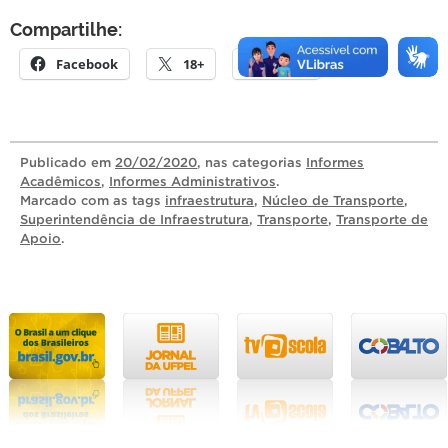
Compartilhe:
Facebook
18+
E-mail
Publicado
em
20/02/2020
, nas categorias
Informes
Acadêmicos
,
Informes Administrativos
.
Marcado com as tags
infraestrutura
,
Núcleo de Transporte
,
Superintendência de Infraestrutura
,
Transporte
,
Transporte de
Apoio
.